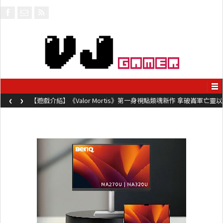
‹
›
【遊戲介紹】《Valor Mortis》第一身視點類魂新作 拿破崙軍亡靈以
槍械劍與魔法殺敵