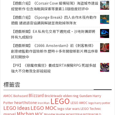
【遊戲介紹】《Corsair Cove 縱橫秘灣》海盜城市建設
經營新作 包含海戰與探索等要素1.0版極度好評中
【遊戲介紹】《Sponge Break》四人合作木筏舟動作
遊戲 通過語音協調與解謎並救助掉隊隊友
【遊戲新聞】EA 私有化交易下週完成・沙地財團即將
持有九成股份
【遊戲新聞】《1666: Amsterdam》前《刺客教條》
創意總監動作冒險新作 歷時十多年開發新影片釋出序章
試玩開放中
【PR】《惡魔夜瘋狂》養成型RTA模擬RPG 死越多越
強大不分敵我全部殺殺殺
標籤雲
Blizzard
AMOC
BrickHeadz
elden ring
Gundam
Harry
Biohazard
LEGO
hearthstone
Potter
LEGO AMOC
lego harry potter
Iron Man
LEGO MOC
LEGO Ideas
lego star wars
LEGO Technic
Mhchan
marvel
MOC
Monster Hunter
MONSTER HUNTER WORLD