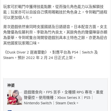
玩家可於戰鬥中獲得技能點數，從而強化角色能力以及解鎖技
能；玩家亦可以自設自己慣用嘅戰技於角色身上，令到戰鬥過程
可以更加個人化。
是次遊戲依然會同時支援國語及日語語音，日本配音方面，女主
角聲優為佐藤利奈、李歐為竹內良太，其餘角色的聲優陣容亦頗
為豪華，令到呢隻台灣開發遊戲別具本土特色之餘，亦更為迎合
其他國家玩家嘅口味。
《Dusk Diver 2 崑崙靈動》，對應平台為 PS4｜Switch 及
Steam，預計 2022 年 2 月 24 日正式上架。
神婆
遊戲雜食向，FPS 苦手，全種類 RPG 專攻，重度
聲優控。使用機種：Xbox Series X｜PS5｜
Nintendo Switch｜Steam Deck。