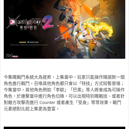
今集嘅戰鬥系統大為提昇，上集當中，玩家只能操作陽語默一個
角色進行戰鬥，召喚其他角色都只會以「特技」方式短暫登場；
今集當中，其他角色例如「李歐」「巴黑」等人將會成為可操作
角色，於連擊當中進行角色切換，可以出現特別嘅戰技、或者針
對敵方攻擊而進行 Counter 或者產生「受身」等等效果。戰鬥
元素絕對比起上集更為豐富。