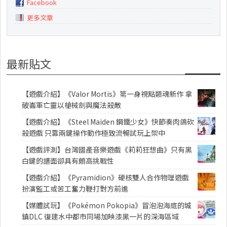
Facebook
更多文章
最新貼文
【遊戲介紹】《Valor Mortis》第一身視點類魂新作 拿
破崙軍亡靈以槍械劍與魔法殺敵
【遊戲介紹】《Steel Maiden 鋼鐵少女》快節奏肉鴿砍
殺遊戲 只靠兩鍵操作動作極致流暢試玩上架中
【遊戲評測】台灣國產音樂遊戲《莉莉狂想曲》只有黑
白鍵的譜面卻具有頗高挑戰性
【遊戲介紹】《Pyramidion》硬核雙人合作物理遊戲
扮演監工或苦工奮力鞭打對方前進
【媒體試玩】《Pokémon Pokopia》冒泡泡海底的城
鎮DLC 復建水中都市同場加映漆黑一片的深海區域