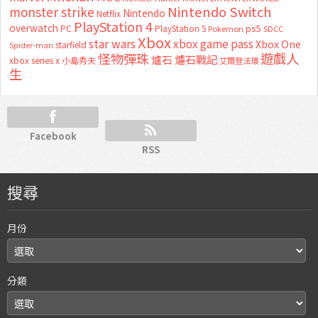
Nintendo Switch
monster strike
Nintendo
Netflix
PlayStation 4
overwatch
ps5
PC
PlayStation 5
Pokemon
SDCC
Xbox
star wars
xbox game pass
Xbox One
starfield
Spider-man
怪物彈珠
遊戲人
爐石
爐石戰記
xbox series x
小島秀夫
艾爾登法環
生
Facebook
RSS
搜尋
月份
分類