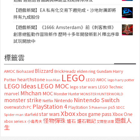
【遊戲新聞】EA 私有化交易下週完成・沙地財團即將
持有九成股份
【遊戲新聞】《1666: Amsterdam》前《刺客教條》
創意總監動作冒險新作 歷時十多年開發新影片釋出序章
試玩開放中
標籤雲
Blizzard
AMOC
BrickHeadz
elden ring
Gundam
Harry
Biohazard
LEGO
hearthstone
Potter
LEGO AMOC
lego harry potter
Iron Man
LEGO MOC
LEGO Ideas
lego star wars
LEGO Technic
Mhchan
marvel
MOC
Monster Hunter
MONSTER HUNTER WORLD
Nintendo Switch
monster strike
Nintendo
Netflix
PlayStation 4
overwatch
ps5
PC
PlayStation 5
Pokemon
SDCC
Xbox
star wars
xbox game pass
Xbox One
starfield
Spider-man
怪物彈珠
遊戲人
爐石
爐石戰記
xbox series x
小島秀夫
艾爾登法環
生