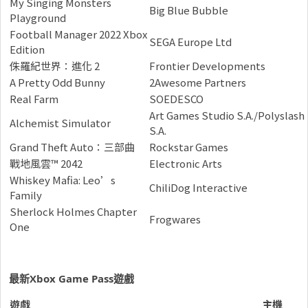
My Singing Monsters
Big Blue Bubble
Playground
Football Manager 2022 Xbox
‪SEGA Europe Ltd
Edition
侏羅紀世界：進化 2
‪Frontier Developments
A Pretty Odd Bunny
2Awesome Partners
Real Farm
SOEDESCO
Art Games Studio S.A./Polyslash
Alchemist Simulator
S.A.
Grand Theft Auto：三部曲
Rockstar Games
戰地風雲™ 2042
Electronic Arts
Whiskey Mafia: Leo’s
‪ChiliDog Interactive
Family
Sherlock Holmes Chapter
Frogwares
One
最新
Xbox Game Pass
遊戲
遊戲
主機