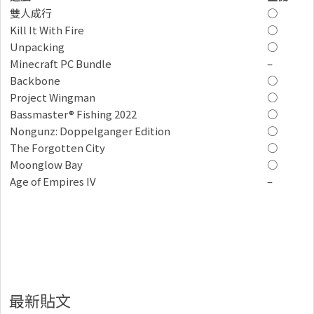
雙人成行
○
Kill It With Fire
○
Unpacking
○
Minecraft PC Bundle
–
Backbone
○
Project Wingman
○
Bassmaster® Fishing 2022
○
Nongunz: Doppelganger Edition
○
The Forgotten City
○
Moonglow Bay
○
Age of Empires IV
–
最新貼文