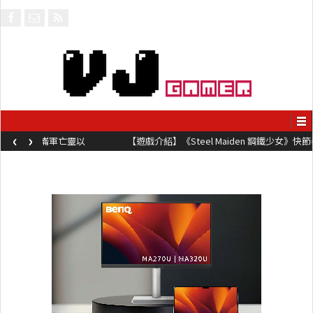
‹
›
【遊戲介紹】《Steel Maiden 鋼鐵少女》快節奏肉鴿砍殺遊戲 只靠
兩鍵操作動作極致流暢試玩上架中