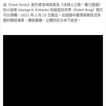
由《Dark Souls》創作者宮崎英高及《冰與火之歌・權力遊戲》
的小說家 George R. R.Martin 所創造的世界《Elden Ring》現已
可以預購，2022 年 2 月 25 日推出。在遊戲中盡情探索狀況多
變的開放場景，構造複雜、立體的巨大地下迷宮。