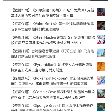
【遊戲新聞】《火線獵殺：野境》25週年免費DLC更新
追加大量內容同時系舊作限時超平價折扣
【遊戲介紹】《Valor Mortis》第一身視點類魂新作 拿
破崙軍亡靈以槍械劍與魔法殺敵
【遊戲介紹】《Steel Maiden 鋼鐵少女》快節奏肉鴿砍
殺遊戲 只靠兩鍵操作動作極致流暢試玩上架中
【遊戲評測】台灣國產音樂遊戲《莉莉狂想曲》只有黑
白鍵的譜面卻具有頗高挑戰性
【遊戲介紹】《Pyramidion》硬核雙人合作物理遊戲
扮演監工或苦工奮力鞭打對方前進
【媒體試玩】《Pokémon Pokopia》冒泡泡海底的城
鎮DLC 復建水中都市同場加映漆黑一片的深海區域
【遊戲介紹】《Corsair Cove 縱橫秘灣》海盜城市建設
經營新作 包含海戰與探索等要素1.0版極度好評中
【遊戲介紹】《Sponge Break》四人合作木筏舟動作
遊戲 通過語音協調與解謎並救助掉隊隊友