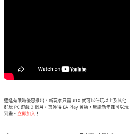
適逢有限時優惠推出，新玩家只需 $10 就可以任玩以上及其他
好玩 PC 遊戲 3 個月，兼獲得 EA Play 會籍，聖誕新年都可以玩
到盡。
立即加入
！