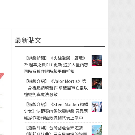
最新貼文
【遊戲新聞】《火線獵殺：野境》
25週年免費DLC更新 追加大量內容
同時系舊作限時超平價折扣
【遊戲介紹】《Valor Mortis》第
一身視點類魂新作 拿破崙軍亡靈以
槍械劍與魔法殺敵
【遊戲介紹】《Steel Maiden 鋼鐵
少女》快節奏肉鴿砍殺遊戲 只靠兩
鍵操作動作極致流暢試玩上架中
【遊戲評測】台灣國產音樂遊戲
《莉莉狂想曲》只有黑白鍵的譜面