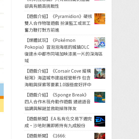
卻具有頗高挑戰性
【遊戲介紹】《Pyramidion》硬核
雙人合作物理遊戲 扮演監工或苦工
奮力鞭打對方前進
【媒體試玩】《Pokémon
Pokopia》冒泡泡海底的城鎮DLC
復建水中都市同場加映漆黑一片的深海區
域
【遊戲介紹】《Corsair Cove 縱橫
秘灣》海盜城市建設經營新作 包含
海戰與探索等要素1.0版極度好評中
【遊戲介紹】《Sponge Break》
四人合作木筏舟動作遊戲 通過語音
協調與解謎並救助掉隊隊友
【遊戲新聞】EA 私有化交易下週完
成・沙地財團即將持有九成股份
【遊戲新聞】《1666: