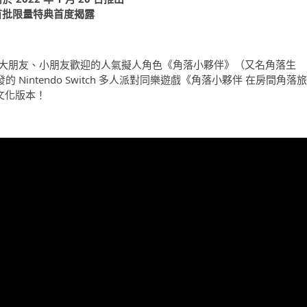
首批限量特典首度揭露
，受大朋友、小朋友歡迎的人氣擬人角色《角落小夥伴》（又名角落生
發的 Nintendo Switch 多人派對同樂遊戲《角落小夥伴 在房間角落旅
中文化版本！