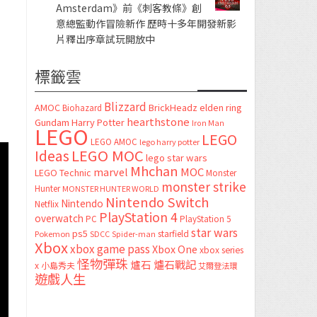
Amsterdam》前《刺客教條》創
意總監動作冒險新作 歷時十多年開發新影
片釋出序章試玩開放中
標籤雲
Blizzard
AMOC
BrickHeadz
elden ring
Biohazard
hearthstone
Gundam
Harry Potter
Iron Man
LEGO
LEGO
LEGO AMOC
lego harry potter
LEGO MOC
Ideas
lego star wars
Mhchan
marvel
MOC
LEGO Technic
Monster
monster strike
Hunter
MONSTER HUNTER WORLD
Nintendo Switch
Nintendo
Netflix
PlayStation 4
overwatch
PC
PlayStation 5
star wars
ps5
starfield
Pokemon
SDCC
Spider-man
Xbox
xbox game pass
Xbox One
xbox series
怪物彈珠
爐石
爐石戰記
x
小島秀夫
艾爾登法環
遊戲人生