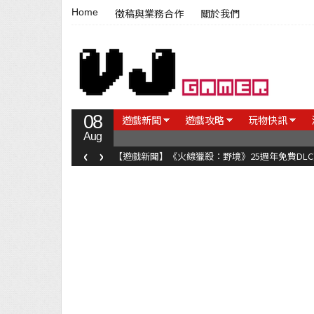
Home
徵稿與業務合作
關於我們
08
遊戲新聞
遊戲攻略
玩物快訊
Aug
‹
›
【遊戲新聞】《火線獵殺：野境》25週年免費DL