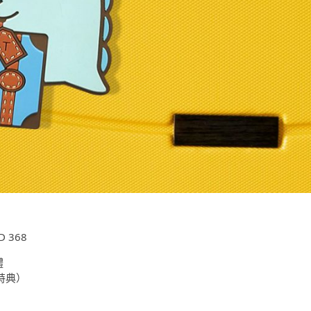
 368
體
特典）