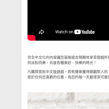
完全中文化的內容讓您毫無語言隔閡地享受遊戲所
同派對同樂，共度各種美好、快樂的時光！
凡購買首批中文版遊戲，即有機會獲得萌翻眾人的
掛於任何您喜歡的位置，為您的每一天都增添可愛