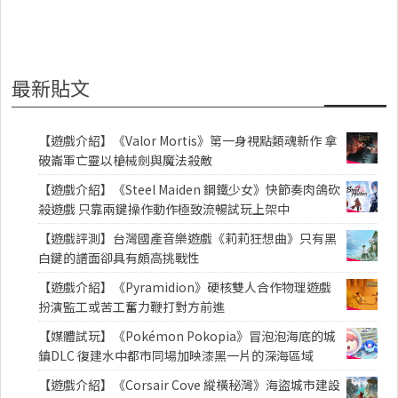
最新貼文
【遊戲介紹】《Valor Mortis》第一身視點類魂新作 拿
破崙軍亡靈以槍械劍與魔法殺敵
【遊戲介紹】《Steel Maiden 鋼鐵少女》快節奏肉鴿砍
殺遊戲 只靠兩鍵操作動作極致流暢試玩上架中
【遊戲評測】台灣國產音樂遊戲《莉莉狂想曲》只有黑
白鍵的譜面卻具有頗高挑戰性
【遊戲介紹】《Pyramidion》硬核雙人合作物理遊戲
扮演監工或苦工奮力鞭打對方前進
【媒體試玩】《Pokémon Pokopia》冒泡泡海底的城
鎮DLC 復建水中都市同場加映漆黑一片的深海區域
【遊戲介紹】《Corsair Cove 縱橫秘灣》海盜城市建設