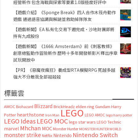
經營新作 包含海戰與探索等要素1.0版極度好評中
【遊戲介紹】《Sponge Break》四人合作木筏舟動作
遊戲 通過語音協調與解謎並救助掉隊隊友
【遊戲新聞】EA 私有化交易下週完成・沙地財團即將
持有九成股份
【遊戲新聞】《1666: Amsterdam》前《刺客教條》
創意總監動作冒險新作 歷時十多年開發新影片釋出序章
試玩開放中
【PR】《惡魔夜瘋狂》養成型RTA模擬RPG 死越多越
強大不分敵我全部殺殺殺
標籤雲
Blizzard
AMOC
BrickHeadz
elden ring
Gundam
Harry
Biohazard
LEGO
hearthstone
Potter
LEGO AMOC
lego harry potter
Iron Man
LEGO MOC
LEGO Ideas
lego star wars
LEGO Technic
Mhchan
marvel
MOC
Monster Hunter
MONSTER HUNTER WORLD
Nintendo Switch
monster strike
Nintendo
Netflix