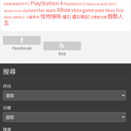
PlayStation 4
overwatch
ps5
PC
PlayStation 5
Pokemon
SDCC
Xbox
star wars
xbox game pass
Xbox One
starfield
Spider-man
怪物彈珠
遊戲人
爐石
爐石戰記
xbox series x
小島秀夫
艾爾登法環
生
Facebook
RSS
搜尋
月份
分類
搜尋