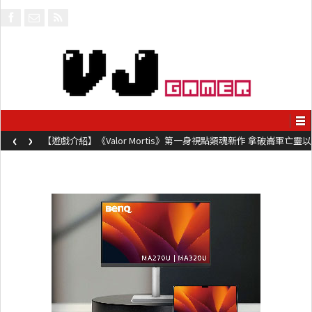
‹
›
【遊戲介紹】《Valor Mortis》第一身視點類魂新作 拿破崙軍亡靈以
槍械劍與魔法殺敵