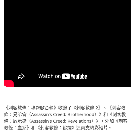
《刺客教條：埃齊歐合輯》收錄了《刺客教條 2》、《刺客教
條：兄弟會（Assassin’s Creed: Brotherhood）》和《刺客教
條：啟示錄（Assassin’s Creed: Revelations）》，外加《刺客
教條：血系》和《刺客教條：餘燼》這兩支精彩短片。