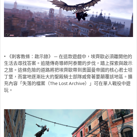
• 《刺客教條：啟示錄》 ─ 在這款遊戲中，埃齊歐必須離開他的
生活去尋找答案。追隨傳奇導師阿泰爾的步伐，踏上探索與啟示
之旅。這條危險的道路將把埃齊歐帶到奧圖曼帝國的核心君士坦
丁堡，而當地逐漸壯大的聖殿騎士部隊威脅著要顛覆該地區。擴
充內容「失落的檔案（The Lost Archive）」可在單人戰役中遊
玩。