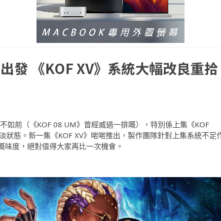
發 《KOF XV》系統大幅改良重拾
不如前（《KOF 08 UM》曾經威過一排嘅），特別係上集《KOF
於心淡狀態。新一集《KOF XV》啱啱推出，製作團隊針對上集系統不足
嘅味度，絕對值得大家再比一次機會。