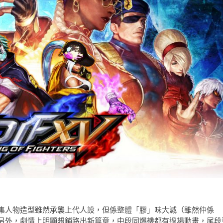
集人物造型雖然承襲上代人設，但係整體「膠」味大減（雖然仲係
另外，劇情上明顯想鋪路出新篇章，中段同爆機都有過場動畫，尾段