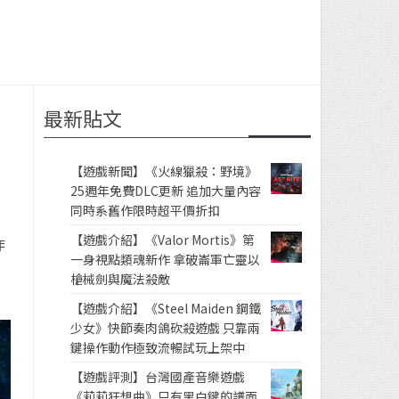
最新貼文
【遊戲新聞】《火線獵殺：野境》
25週年免費DLC更新 追加大量內容
同時系舊作限時超平價折扣
【遊戲介紹】《Valor Mortis》第
作
一身視點類魂新作 拿破崙軍亡靈以
槍械劍與魔法殺敵
【遊戲介紹】《Steel Maiden 鋼鐵
少女》快節奏肉鴿砍殺遊戲 只靠兩
鍵操作動作極致流暢試玩上架中
【遊戲評測】台灣國產音樂遊戲
《莉莉狂想曲》只有黑白鍵的譜面