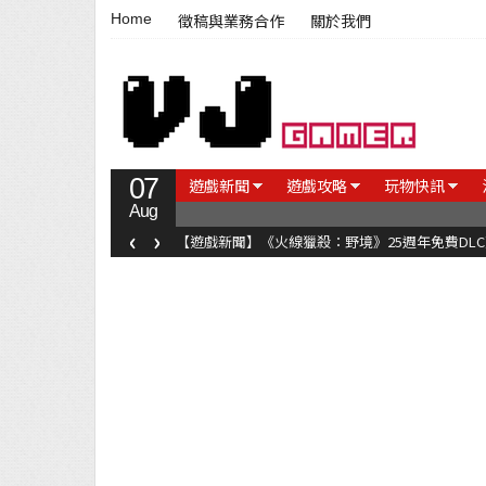
Home
徵稿與業務合作
關於我們
07
遊戲新聞
遊戲攻略
玩物快訊
Aug
‹
›
【遊戲新聞】《火線獵殺：野境》25週年免費DL