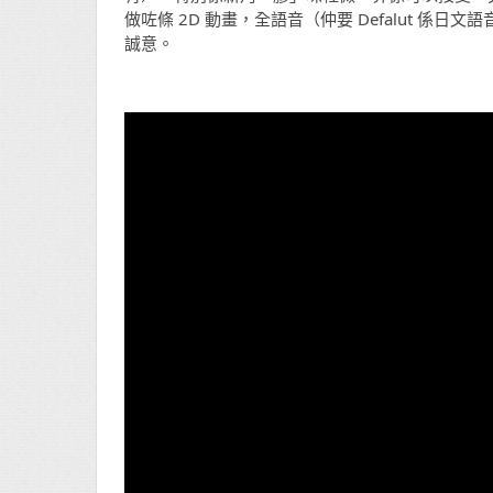
做咗條 2D 動畫，全語音（仲要 Defalut 
誠意。