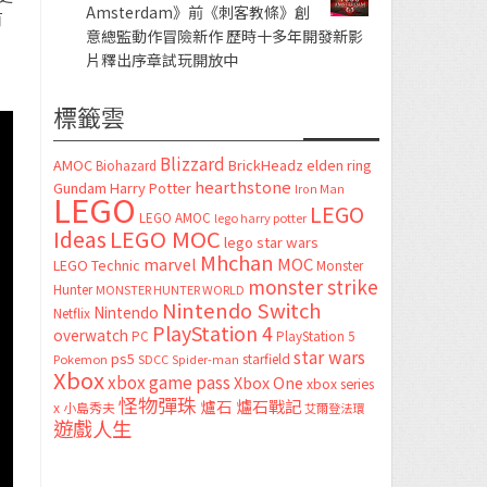
Amsterdam》前《刺客教條》創
有
意總監動作冒險新作 歷時十多年開發新影
片釋出序章試玩開放中
標籤雲
Blizzard
AMOC
BrickHeadz
elden ring
Biohazard
hearthstone
Gundam
Harry Potter
Iron Man
LEGO
LEGO
LEGO AMOC
lego harry potter
LEGO MOC
Ideas
lego star wars
Mhchan
marvel
MOC
LEGO Technic
Monster
monster strike
Hunter
MONSTER HUNTER WORLD
Nintendo Switch
Nintendo
Netflix
PlayStation 4
overwatch
PC
PlayStation 5
star wars
ps5
starfield
Pokemon
SDCC
Spider-man
Xbox
xbox game pass
Xbox One
xbox series
怪物彈珠
爐石
爐石戰記
x
小島秀夫
艾爾登法環
遊戲人生