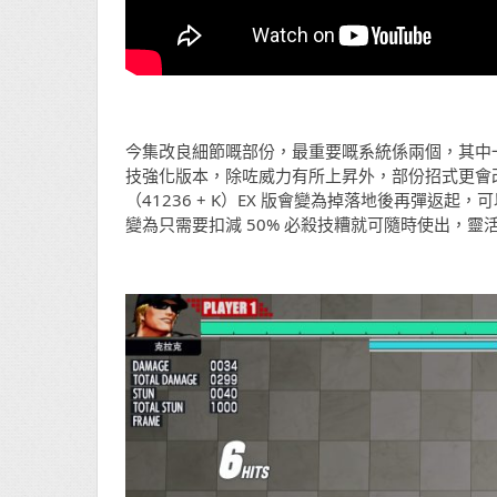
今集改良細節嘅部份，最重要嘅系統係兩個，其中一
技強化版本，除咗威力有所上昇外，部份招式更會改變特性，例如 
（41236 + K）EX 版會變為掉落地後再彈返
變為只需要扣減 50% 必殺技糟就可隨時使出，