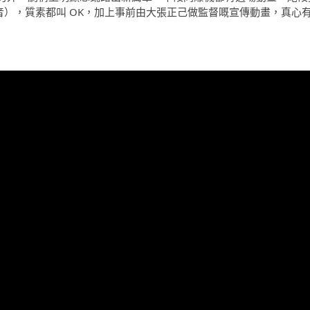
係日文語音），質素都叫 OK，加上事前由大張正己做監督嘅宣傳動畫，真心