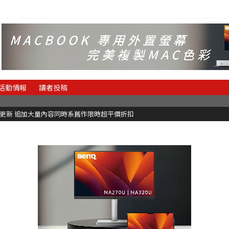
活動情報
讀者投稿
C更新 追加大量內容同時系舊作限時超平價折扣