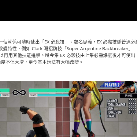
個就係可隨時使出「EX 必殺技」。顧名思義，EX 必殺技係普通必
Clark 嘅招牌技「Super Argentine Backbreaker」
起，可以再用其他技能追擊。喺今集 EX 必殺技由上集必需爆氣後才可使出
靈活度不但大增，更令基本玩法有大幅改變。