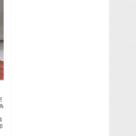
更
為
傷
都