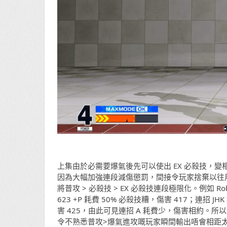
上集由於必需要爆氣後先可以使出 EX 必殺技，
因為大幅加強連段減傷懲罰，間接令玩家捨棄以往
將普攻 > 必殺技 > EX 必殺技連段極限化。例如 Robert 連招 A
623 +P 耗費 50% 必殺技糟，傷害 417；連招 JHK > 
害 425，由此可見連招 A 耗費少，傷害相約。所
令不熟悉普攻>爆氣進攻嘅玩家瞬間輸出唔會相距