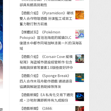
卻具有頗高挑戰性
【遊戲介紹】《Pyramidion》硬核
雙人合作物理遊戲 扮演監工或苦工
奮力鞭打對方前進
【媒體試玩】《Pokémon
Pokopia》冒泡泡海底的城鎮DLC
復建水中都市同場加映漆黑一片的深海區
域
【遊戲介紹】《Corsair Cove 縱橫
秘灣》海盜城市建設經營新作 包含
海戰與探索等要素1.0版極度好評中
【遊戲介紹】《Sponge Break》
四人合作木筏舟動作遊戲 通過語音
協調與解謎並救助掉隊隊友
【遊戲新聞】EA 私有化交易下週完
成・沙地財團即將持有九成股份
【遊戲新聞】《1666:
更