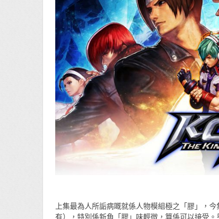
上集最為人所詬病嘅就係人物模組極之「膠」，今
有），特別係新角「膠」味輕微，算係可以接受。