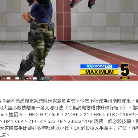
變相令到不熟悉爆氣系統嘅玩家處於劣勢。今集不但改為可隨時使出，
用大量必殺技糟嘅一發入魂打法（今集必殺技糟仲升得好慢下），變
 – JHK > HP > 6LP > 214+K > 214 +KK > 6LK > 236+P >
HP > 6LP > 214+K > 623 +P > 2363214+P 耗費一條必殺技糟，
以大家睇高手比賽好多時都會以小技 > EX 必殺技入手為主力打法，亦
太遠。