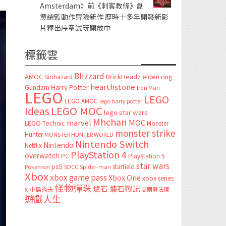
Amsterdam》前《刺客教條》創
意總監動作冒險新作 歷時十多年開發新影
片釋出序章試玩開放中
標籤雲
Blizzard
AMOC
BrickHeadz
elden ring
Biohazard
hearthstone
Gundam
Harry Potter
Iron Man
LEGO
LEGO
LEGO AMOC
lego harry potter
LEGO MOC
Ideas
lego star wars
Mhchan
marvel
MOC
LEGO Technic
Monster
monster strike
Hunter
MONSTER HUNTER WORLD
Nintendo Switch
Nintendo
Netflix
PlayStation 4
overwatch
PC
PlayStation 5
star wars
ps5
starfield
Pokemon
SDCC
Spider-man
Xbox
xbox game pass
Xbox One
xbox series
怪物彈珠
爐石
爐石戰記
x
小島秀夫
艾爾登法環
遊戲人生