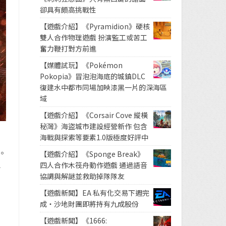
卻具有頗高挑戰性
【遊戲介紹】《Pyramidion》硬核
雙人合作物理遊戲 扮演監工或苦工
奮力鞭打對方前進
【媒體試玩】《Pokémon
Pokopia》冒泡泡海底的城鎮DLC
復建水中都市同場加映漆黑一片的深海區
域
【遊戲介紹】《Corsair Cove 縱橫
秘灣》海盜城市建設經營新作 包含
海戰與探索等要素1.0版極度好評中
下。
【遊戲介紹】《Sponge Break》
負
四人合作木筏舟動作遊戲 通過語音
協調與解謎並救助掉隊隊友
【遊戲新聞】EA 私有化交易下週完
成・沙地財團即將持有九成股份
【遊戲新聞】《1666: