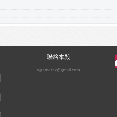
聯絡本殿
vjgamerhk@gmail.com