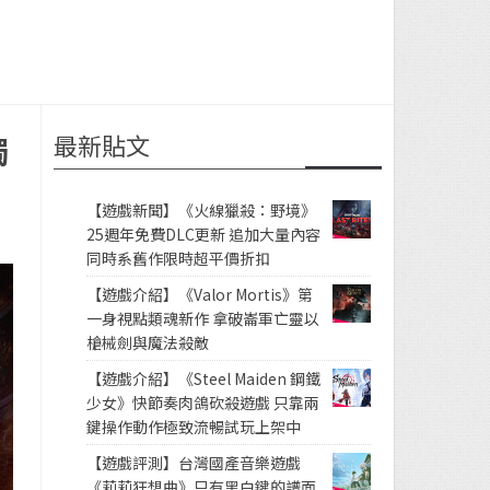
最新貼文
獨
【遊戲新聞】《火線獵殺：野境》
25週年免費DLC更新 追加大量內容
同時系舊作限時超平價折扣
【遊戲介紹】《Valor Mortis》第
一身視點類魂新作 拿破崙軍亡靈以
槍械劍與魔法殺敵
【遊戲介紹】《Steel Maiden 鋼鐵
少女》快節奏肉鴿砍殺遊戲 只靠兩
鍵操作動作極致流暢試玩上架中
【遊戲評測】台灣國產音樂遊戲
《莉莉狂想曲》只有黑白鍵的譜面