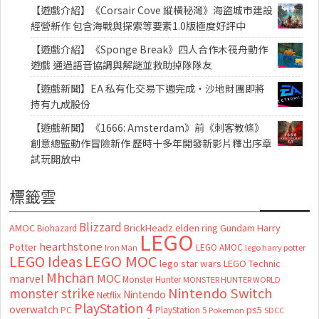
【遊戲介紹】《Corsair Cove 縱橫秘灣》海盜城市建設
經營新作 包含海戰與探索等要素1.0版極度好評中
【遊戲介紹】《Sponge Break》四人合作木筏舟動作
遊戲 通過語音協調與解謎並救助掉隊隊友
【遊戲新聞】EA 私有化交易下週完成・沙地財團即將
持有九成股份
【遊戲新聞】《1666: Amsterdam》前《刺客教條》
創意總監動作冒險新作 歷時十多年開發新影片釋出序章
試玩開放中
標籤雲
Blizzard
AMOC
BrickHeadz
elden ring
Gundam
Harry
Biohazard
LEGO
hearthstone
Potter
LEGO AMOC
lego harry potter
Iron Man
LEGO MOC
LEGO Ideas
lego star wars
LEGO Technic
Mhchan
marvel
MOC
Monster Hunter
MONSTER HUNTER WORLD
Nintendo Switch
monster strike
Nintendo
Netflix
PlayStation 4
overwatch
ps5
PC
PlayStation 5
Pokemon
SDCC