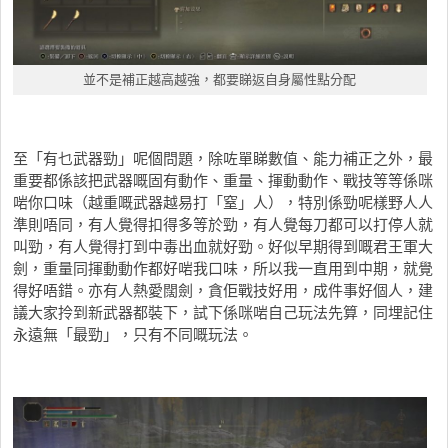
並不是補正越高越強，都要睇返自身屬性點分配
至「有乜武器勁」呢個問題，除咗單睇數值、能力補正之外，最
重要都係該把武器嘅固有動作、重量、揮動動作、戰技等等係咪
啱你口味（越重嘅武器越易打「窒」人），特別係勁呢樣野人人
準則唔同，有人覺得扣得多等於勁，有人覺每刀都可以打停人就
叫勁，有人覺得打到中毒出血就好勁。好似早期得到嘅君王軍大
劍，重量同揮動動作都好啱我口味，所以我一直用到中期，就覺
得好唔錯。亦有人熱愛闊劍，貪佢戰技好用，成件事好個人，建
議大家拎到新武器都裝下，試下係咪啱自己玩法先算，同埋記住
永遠無「最勁」，只有不同嘅玩法。