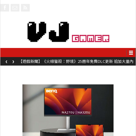
‹
›
【遊戲新聞】《火線獵殺：野境》25週年免費DLC更新 追加大量內
容同時系舊作限時超平價折扣