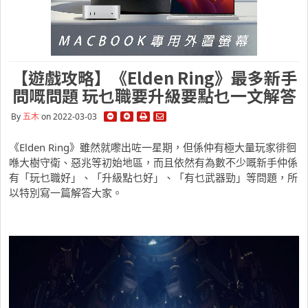
【遊戲攻略】《Elden Ring》最多新手
問嘅問題 玩乜職要升級要點乜一文解答
By
五木
on 2022-03-03
《Elden Ring》雖然就嚟出咗一星期，但係仲有極大量玩家徘徊
喺大樹守衛、惡兆等初始地區，而且依然有為數不少嘅新手仲係
有「玩乜職好」、「升級點乜好」、「有乜武器勁」等問題，所
以特別寫一篇解答大家。