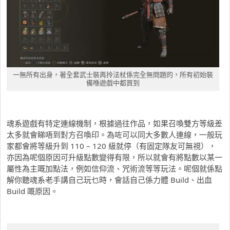
一無所有出身，著全套武士裝再拎法杖係完全無問題的，所有初始裝
備喺遊戲中都買到
魂系遊戲有特定連線機制，根據過往作品，如果召喚雙方等級差
太多就會睇唔到對方召喚印。為咗可以同大多數人連線，一般玩
家都會將等級升到 110 – 120 級就停（有固定隊友可無視），
亦因為呢個原因可升級點數變得有限，所以就會有將點數以某一
屬性為主嘅加點法，例如信仰流、咒術流等等玩法。呢個就係點
解你聽魂系老手講自己玩乜時，會話自己係力體 Build、出血
Build 嘅原因。