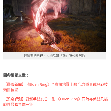
最緊要啱自己，人地話嘅「勁」唔代表啱你
回帶相關文章：
【遊戲新聞】《Elden Ring》全資訊地圖上線 包含道具武器戰技
頭目位置
【遊戲評測】對新手最友善一集 《Elden Ring》同時亦係最具挑
戰性最易棄坑一集