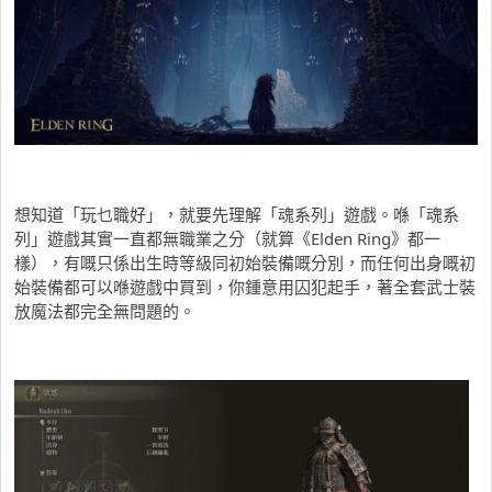
想知道「玩乜職好」，就要先理解「魂系列」遊戲。喺「魂系
列」遊戲其實一直都無職業之分（就算《Elden Ring》都一
樣），有嘅只係出生時等級同初始裝備嘅分別，而任何出身嘅初
始裝備都可以喺遊戲中買到，你鍾意用囚犯起手，著全套武士裝
放魔法都完全無問題的。