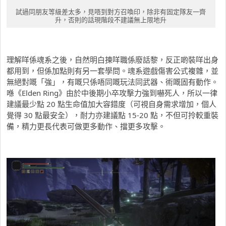
試過同朋友等級差太多，見唔到對方召喚印，除非有固定隊友一齊
升，否則的話現階段不建議無上限地升
理解咩係魂系之後，自然明白揀咩職係廢話黎，反正啲裝咩出身
都用到，但係加點則有另一套學問。魂系遊戲傷害公式複雜，並
無絕對嘅「強」，有嘅只係唔同嘅玩法同武器、術嘅固有動作。
喺《Elden Ring》由於中後期小卒攻擊力強到嚇死人，所以一律
建議最少點 20 點生命值加大容錯度（可視自身需求增加，個人
覺得 30 點最安全），耐力亦建議點 15-20 點，不但可拎較重裝
備，精力更長代表可做更多動作、擋更多攻擊。