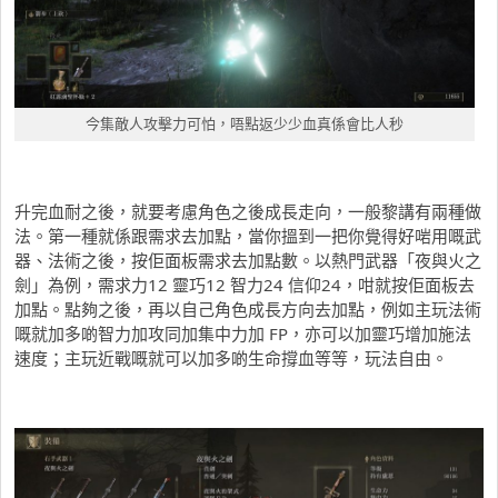
今集敵人攻擊力可怕，唔點返少少血真係會比人秒
升完血耐之後，就要考慮角色之後成長走向，一般黎講有兩種做
法。第一種就係跟需求去加點，當你搵到一把你覺得好啱用嘅武
器、法術之後，按佢面板需求去加點數。以熱門武器「夜與火之
劍」為例，需求力12 靈巧12 智力24 信仰24，咁就按佢面板去
加點。點夠之後，再以自己角色成長方向去加點，例如主玩法術
嘅就加多啲智力加攻同加集中力加 FP，亦可以加靈巧增加施法
速度；主玩近戰嘅就可以加多啲生命撐血等等，玩法自由。