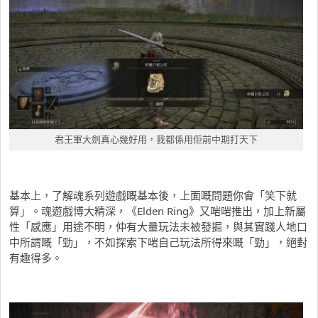
君王軍大劍真心幾好用，我都係用佢前中期打天下
基本上，了解魂系列遊戲嘅基本後，上面嘅問題你會「笑下就
算」。魂遊戲博大精深，《Elden Ring》又啱啱推出，加上新屬
性「感應」用途不明，仲有大量玩法未被發掘，與其實踐人地口
中所謂嘅「勁」，不如探索下啱自己玩法所得來嘅「勁」，絕對
有趣得多。