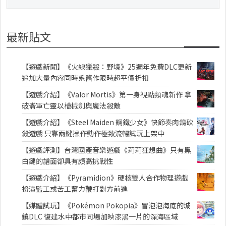
最新貼文
【遊戲新聞】《火線獵殺：野境》25週年免費DLC更新
追加大量內容同時系舊作限時超平價折扣
【遊戲介紹】《Valor Mortis》第一身視點類魂新作 拿
破崙軍亡靈以槍械劍與魔法殺敵
【遊戲介紹】《Steel Maiden 鋼鐵少女》快節奏肉鴿砍
殺遊戲 只靠兩鍵操作動作極致流暢試玩上架中
【遊戲評測】台灣國產音樂遊戲《莉莉狂想曲》只有黑
白鍵的譜面卻具有頗高挑戰性
【遊戲介紹】《Pyramidion》硬核雙人合作物理遊戲
扮演監工或苦工奮力鞭打對方前進
【媒體試玩】《Pokémon Pokopia》冒泡泡海底的城
鎮DLC 復建水中都市同場加映漆黑一片的深海區域