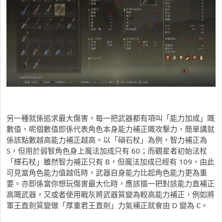
另一種就係追求最大傷害，每一把武器都有項叫「能力加成」嘅
數值，呢個數值即係代表角色本身能力補正嘅攻擊力，簡單講就
係該點數越高能力補正越高。以「磒石杖」為例，智力補正為
S，但用於弱智角色身上魔法加成只有 60；而觀星者初始法杖
「輝石杖」雖然智力補正只有 B，但魔法加成已經有 109，由此
可見當角色能力值越低時，武器自身能力比起角色能力更為重
要。亦即係當你想玩傷害最大化時，應該搵一把對該能力直補正
高嘅武器，又或者使用戰灰將武器質變為較高能力補正，例如將
軍王直劍質變做「厚重君王直劍」力氣補正就會由 D 變為 C。