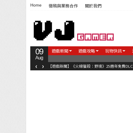
Home
徵稿與業務合作
關於我們
09
遊戲新聞
遊戲攻略
玩物快訊
Aug
‹
›
【遊戲新聞】《火線獵殺：野境》25週年免費DL