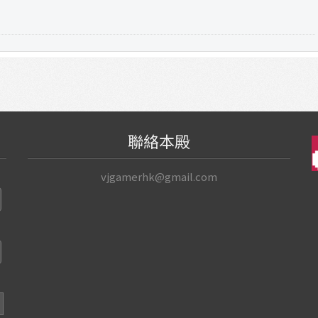
聯絡本殿
vjgamerhk@gmail.com