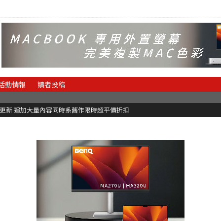
活動情報
讀者投稿
C更新 追加大量內容同時系舊作限時超平價折扣