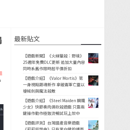
最新貼文
捐
【遊戲新聞】《火線獵殺：野境》
25週年免費DLC更新 追加大量內容
同時系舊作限時超平價折扣
組
【遊戲介紹】《Valor Mortis》第
名
一身視點類魂新作 拿破崙軍亡靈以
槍械劍與魔法殺敵
【遊戲介紹】《Steel Maiden 鋼鐵
少女》快節奏肉鴿砍殺遊戲 只靠兩
鍵操作動作極致流暢試玩上架中
【遊戲評測】台灣國產音樂遊戲
《莉莉狂想曲》只有黑白鍵的譜面