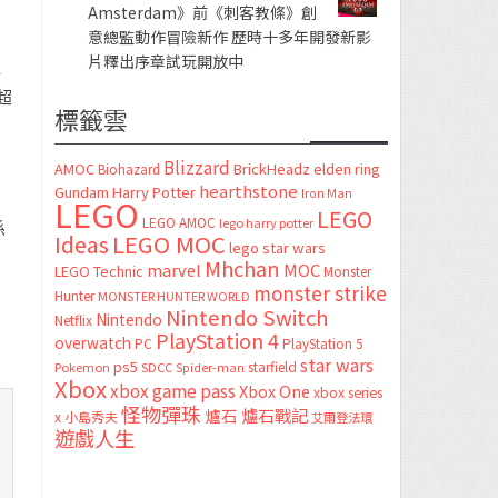
Amsterdam》前《刺客教條》創
意總監動作冒險新作 歷時十多年開發新影
片釋出序章試玩開放中
淨
超
標籤雲
Blizzard
AMOC
BrickHeadz
elden ring
Biohazard
hearthstone
Gundam
Harry Potter
Iron Man
LEGO
LEGO
LEGO AMOC
lego harry potter
係
LEGO MOC
Ideas
lego star wars
Mhchan
marvel
MOC
LEGO Technic
Monster
monster strike
Hunter
MONSTER HUNTER WORLD
Nintendo Switch
Nintendo
Netflix
PlayStation 4
overwatch
PC
PlayStation 5
star wars
ps5
starfield
Pokemon
SDCC
Spider-man
Xbox
xbox game pass
Xbox One
xbox series
怪物彈珠
爐石
爐石戰記
x
小島秀夫
艾爾登法環
遊戲人生