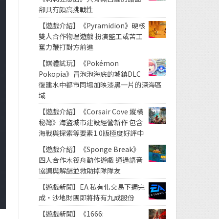
卻具有頗高挑戰性
【遊戲介紹】《Pyramidion》硬核
雙人合作物理遊戲 扮演監工或苦工
奮力鞭打對方前進
【媒體試玩】《Pokémon
Pokopia》冒泡泡海底的城鎮DLC
復建水中都市同場加映漆黑一片的深海區
域
【遊戲介紹】《Corsair Cove 縱橫
秘灣》海盜城市建設經營新作 包含
海戰與探索等要素1.0版極度好評中
【遊戲介紹】《Sponge Break》
四人合作木筏舟動作遊戲 通過語音
協調與解謎並救助掉隊隊友
【遊戲新聞】EA 私有化交易下週完
成・沙地財團即將持有九成股份
【遊戲新聞】《1666: