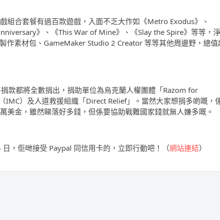
raine」遊戲組合套餐有過百款遊戲，入面不乏大作如《Metro Exodus》、
nniversary》、《This War of Mine》、《Slay the Spire》等等，
包、GameMaker Studio 2 Creator 等等其他周邊野，總值
會將捐款都將全數捐出，捐助單位為烏克蘭人權團體「Razom for
IMC）及人道救援組織「Direct Relief」。當然大家想捐多啲嘅，
2 萬美金，雖然睇落好多錢，但係要協助戰難國家錢就無人嫌多嘅。
25 日，佢哋接受 Paypal 同信用卡的，立即行動吧！（
網站連結
）