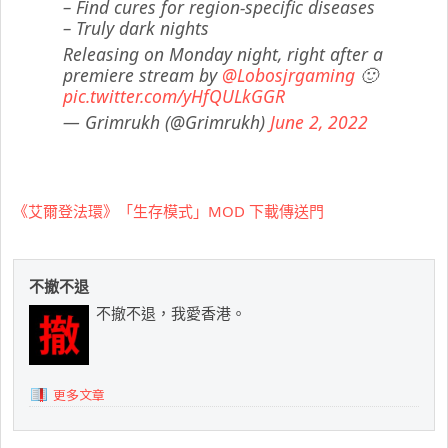
– Find cures for region-specific diseases
– Truly dark nights
Releasing on Monday night, right after a
premiere stream by
@Lobosjrgaming
🙂
pic.twitter.com/yHfQULkGGR
— Grimrukh (@Grimrukh)
June 2, 2022
《艾爾登法環》「生存模式」MOD 下載傳送門
不撤不退
不撤不退，我愛香港。
更多文章