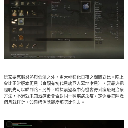
玩家要克服炎熱與低溫之外，更大幅強化日夜之間嘅對比。晚上
會比正常版本更黑（直頭有初代黑魂巨人墓地咁黑），要靠火把
照明先可以睇到路。另外，喺探索過程中有機會得到瘟疫嘅治療
方法，不過就未知治療後會否對同一種疾病免疫，定係要每隔幾
個月就打針，如果唔係就邊度都唔比你去。