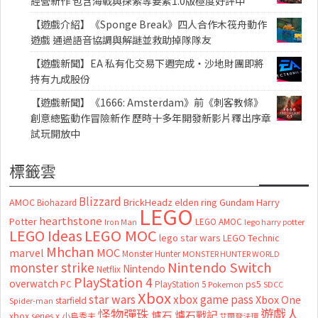
經營新作 包含海戰與探索等要素1.0版極度好評中
【遊戲介紹】《Sponge Break》四人合作木筏舟動作
遊戲 通過語音協調與解謎並救助掉隊隊友
【遊戲新聞】EA 私有化交易下週完成・沙地財團即將
持有九成股份
【遊戲新聞】《1666: Amsterdam》前《刺客教條》
創意總監動作冒險新作 歷時十多年開發新影片釋出序章
試玩開放中
標籤雲
Blizzard
AMOC
BrickHeadz
elden ring
Gundam
Harry
Biohazard
LEGO
hearthstone
Potter
LEGO AMOC
lego harry potter
Iron Man
LEGO MOC
LEGO Ideas
lego star wars
LEGO Technic
Mhchan
marvel
MOC
Monster Hunter
MONSTER HUNTER WORLD
Nintendo Switch
monster strike
Nintendo
Netflix
PlayStation 4
overwatch
ps5
PC
PlayStation 5
Pokemon
SDCC
Xbox
star wars
xbox game pass
Xbox One
starfield
Spider-man
怪物彈珠
遊戲人
爐石
爐石戰記
xbox series x
小島秀夫
艾爾登法環