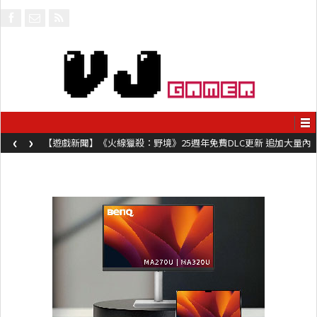
‹
›
【遊戲新聞】《火線獵殺：野境》25週年免費DLC更新 追加大量內
容同時系舊作限時超平價折扣