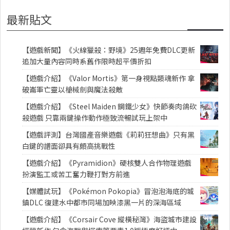
最新貼文
【遊戲新聞】《火線獵殺：野境》25週年免費DLC更新
追加大量內容同時系舊作限時超平價折扣
【遊戲介紹】《Valor Mortis》第一身視點類魂新作 拿
破崙軍亡靈以槍械劍與魔法殺敵
【遊戲介紹】《Steel Maiden 鋼鐵少女》快節奏肉鴿砍
殺遊戲 只靠兩鍵操作動作極致流暢試玩上架中
【遊戲評測】台灣國產音樂遊戲《莉莉狂想曲》只有黑
白鍵的譜面卻具有頗高挑戰性
【遊戲介紹】《Pyramidion》硬核雙人合作物理遊戲
扮演監工或苦工奮力鞭打對方前進
【媒體試玩】《Pokémon Pokopia》冒泡泡海底的城
鎮DLC 復建水中都市同場加映漆黑一片的深海區域
【遊戲介紹】《Corsair Cove 縱橫秘灣》海盜城市建設