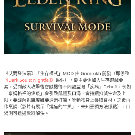
《艾爾登法環》「生存模式」MOD 由 Grimrukh 開發（即係整
《Dark Souls: Nightfall》
果個），最主要係加入生存遊戲要
素，受到敵人攻擊後會隨機得不同類型嘅「疾病」Debuff，例如
「寧姆格福的瘟疫」會引致飢餓及口渴，會持續扣減生命及上
限。要緩解飢餓度雖要透過打獵，喺動物身上獲取食材，之後再
作烹調（影片有展示「燒焦的牛扒」，未知烹調方法係點），口
渴則可透過飲料解決。