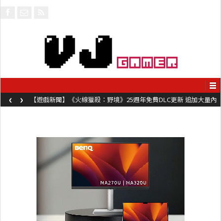
‹
›
【遊戲新聞】《火線獵殺：野境》25週年免費DLC更新 追加大量內
容同時系舊作限時超平價折扣