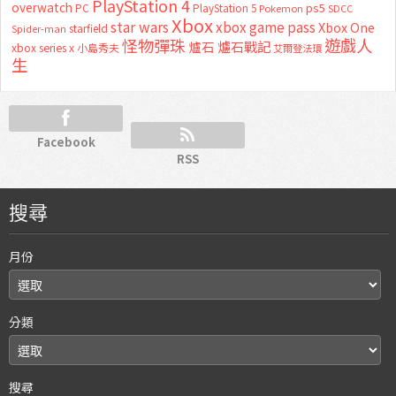
PlayStation 4
overwatch
ps5
PC
PlayStation 5
Pokemon
SDCC
Xbox
star wars
xbox game pass
Xbox One
starfield
Spider-man
怪物彈珠
遊戲人
爐石
爐石戰記
xbox series x
小島秀夫
艾爾登法環
生
Facebook
RSS
搜尋
月份
分類
搜尋