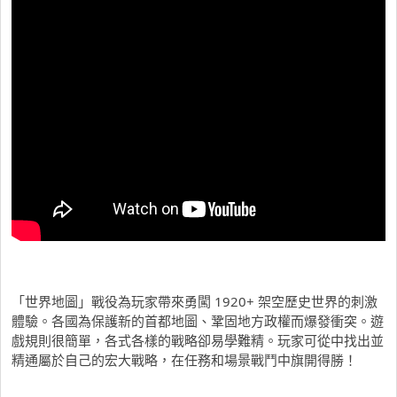
「世界地圖」戰役為玩家帶來勇闖 1920+ 架空歷史世界的刺激
體驗。各國為保護新的首都地圖、鞏固地方政權而爆發衝突。遊
戲規則很簡單，各式各樣的戰略卻易學難精。玩家可從中找出並
精通屬於自己的宏大戰略，在任務和場景戰鬥中旗開得勝！