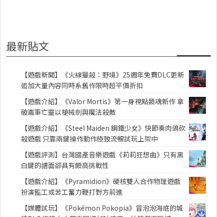
最新貼文
【遊戲新聞】《火線獵殺：野境》25週年免費DLC更新
追加大量內容同時系舊作限時超平價折扣
【遊戲介紹】《Valor Mortis》第一身視點類魂新作 拿
破崙軍亡靈以槍械劍與魔法殺敵
【遊戲介紹】《Steel Maiden 鋼鐵少女》快節奏肉鴿砍
殺遊戲 只靠兩鍵操作動作極致流暢試玩上架中
【遊戲評測】台灣國產音樂遊戲《莉莉狂想曲》只有黑
白鍵的譜面卻具有頗高挑戰性
【遊戲介紹】《Pyramidion》硬核雙人合作物理遊戲
扮演監工或苦工奮力鞭打對方前進
【媒體試玩】《Pokémon Pokopia》冒泡泡海底的城