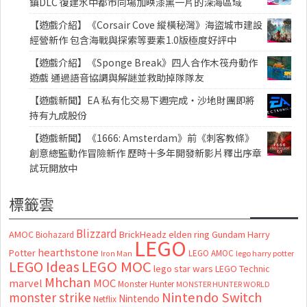
鎮DLC 復建水中都市同場加映漆黑一片的深海區域
【遊戲介紹】《Corsair Cove 縱橫秘灣》海盜城市建設
經營新作 包含海戰與探索等要素1.0版極度好評中
【遊戲介紹】《Sponge Break》四人合作木筏舟動作
遊戲 通過語音協調與解謎並救助掉隊隊友
【遊戲新聞】EA 私有化交易下週完成・沙地財團即將
持有九成股份
【遊戲新聞】《1666: Amsterdam》前《刺客教條》
創意總監動作冒險新作 歷時十多年開發新影片釋出序章
試玩開放中
標籤雲
Blizzard
AMOC
BrickHeadz
elden ring
Gundam
Harry
Biohazard
LEGO
hearthstone
Potter
LEGO AMOC
lego harry potter
Iron Man
LEGO MOC
LEGO Ideas
lego star wars
LEGO Technic
Mhchan
marvel
MOC
Monster Hunter
MONSTER HUNTER WORLD
Nintendo Switch
monster strike
Nintendo
Netflix