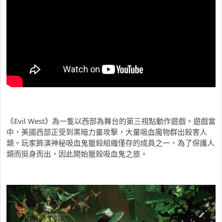
《Evil West》為一隻以西部為舞台的第三視點動作遊戲。遊戲當
中，美國西部正受到黑暗力量攻擊，大量吸血魔物群出殺害人
類。玩家飾演神秘吸血鬼獵殺組織僅存的成員之一，為了保護人
類而挺身而出，因此開始獵殺吸血鬼之旅。