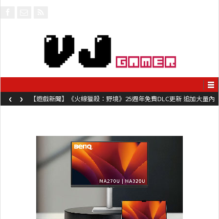
‹
›
【遊戲新聞】《火線獵殺：野境》25週年免費DLC更新 追加大量內
容同時系舊作限時超平價折扣