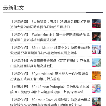
最新貼文
【遊戲新聞】《火線獵殺：野境》25週年免費DLC更新
追加大量內容同時系舊作限時超平價折扣
【遊戲介紹】《Valor Mortis》第一身視點類魂新作 拿
破崙軍亡靈以槍械劍與魔法殺敵
【遊戲介紹】《Steel Maiden 鋼鐵少女》快節奏肉鴿砍
殺遊戲 只靠兩鍵操作動作極致流暢試玩上架中
【遊戲評測】台灣國產音樂遊戲《莉莉狂想曲》只有黑
白鍵的譜面卻具有頗高挑戰性
【遊戲介紹】《Pyramidion》硬核雙人合作物理遊戲
扮演監工或苦工奮力鞭打對方前進
【媒體試玩】《Pokémon Pokopia》冒泡泡海底的城
鎮DLC 復建水中都市同場加映漆黑一片的深海區域
【遊戲介紹】《Corsair Cove 縱橫秘灣》海盜城市建設
經營新作 包含海戰與探索等要素1.0版極度好評中