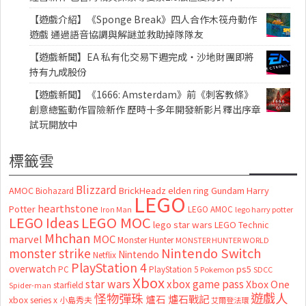
【遊戲介紹】《Sponge Break》四人合作木筏舟動作
遊戲 通過語音協調與解謎並救助掉隊隊友
【遊戲新聞】EA 私有化交易下週完成・沙地財團即將
持有九成股份
【遊戲新聞】《1666: Amsterdam》前《刺客教條》
創意總監動作冒險新作 歷時十多年開發新影片釋出序章
試玩開放中
標籤雲
Blizzard
AMOC
BrickHeadz
elden ring
Gundam
Harry
Biohazard
LEGO
hearthstone
Potter
LEGO AMOC
lego harry potter
Iron Man
LEGO MOC
LEGO Ideas
lego star wars
LEGO Technic
Mhchan
marvel
MOC
Monster Hunter
MONSTER HUNTER WORLD
Nintendo Switch
monster strike
Nintendo
Netflix
PlayStation 4
overwatch
ps5
PC
PlayStation 5
Pokemon
SDCC
Xbox
star wars
xbox game pass
Xbox One
starfield
Spider-man
怪物彈珠
遊戲人
爐石
爐石戰記
xbox series x
小島秀夫
艾爾登法環