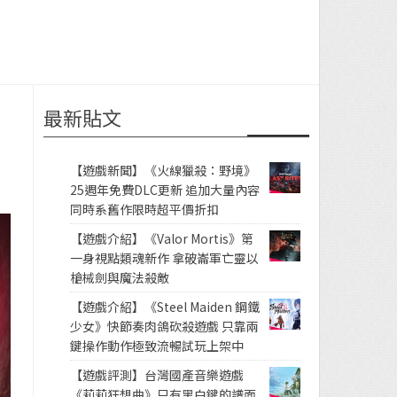
最新貼文
【遊戲新聞】《火線獵殺：野境》
25週年免費DLC更新 追加大量內容
同時系舊作限時超平價折扣
【遊戲介紹】《Valor Mortis》第
一身視點類魂新作 拿破崙軍亡靈以
槍械劍與魔法殺敵
【遊戲介紹】《Steel Maiden 鋼鐵
少女》快節奏肉鴿砍殺遊戲 只靠兩
鍵操作動作極致流暢試玩上架中
【遊戲評測】台灣國產音樂遊戲
《莉莉狂想曲》只有黑白鍵的譜面