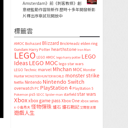
Amsterdam》前《刺客教條》創
意總監動作冒險新作 歷時十多年開發新影
片釋出序章試玩開放中
標籤雲
Blizzard
AMOC
BrickHeadz
elden ring
Biohazard
hearthstone
Gundam
Harry Potter
Iron Man
LEGO
LEGO
LEGO AMOC
lego harry potter
LEGO MOC
Ideas
lego star wars
Mhchan
marvel
MOC
LEGO Technic
Monster
monster strike
Hunter
MONSTER HUNTER WORLD
Nintendo Switch
Nintendo
Netflix
PlayStation 4
overwatch
PC
PlayStation 5
star wars
ps5
starfield
Pokemon
SDCC
Spider-man
Xbox
xbox game pass
Xbox One
xbox series
怪物彈珠
爐石
爐石戰記
x
小島秀夫
艾爾登法環
遊戲人生