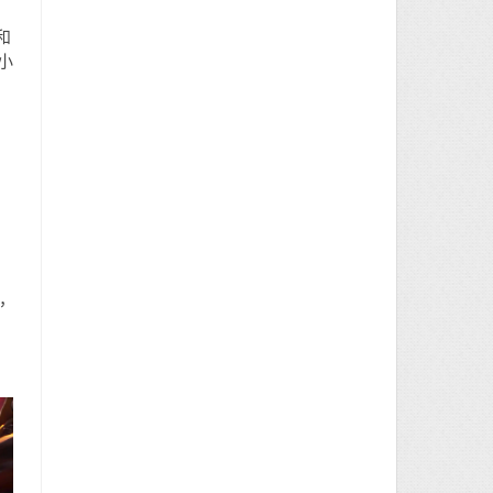
和
小
，