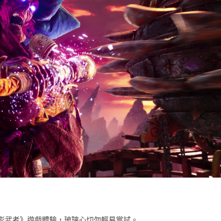
影武者》遊戲體驗，玻璃心切勿輕易嘗試。