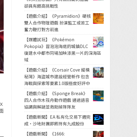
卻具有頗高挑戰性
【遊戲介紹】《Pyramidion》硬核
雙人合作物理遊戲 扮演監工或苦工
奮力鞭打對方前進
【媒體試玩】《Pokémon
Pokopia》冒泡泡海底的城鎮DLC
復建水中都市同場加映漆黑一片的深海區
域
【遊戲介紹】《Corsair Cove 縱橫
秘灣》海盜城市建設經營新作 包含
海戰與探索等要素1.0版極度好評中
【遊戲介紹】《Sponge Break》
四人合作木筏舟動作遊戲 通過語音
X
協調與解謎並救助掉隊隊友
畫面
【遊戲新聞】EA 私有化交易下週完
成・沙地財團即將持有九成股份
【遊戲新聞】《1666: