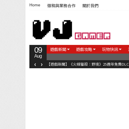
Home
徵稿與業務合作
關於我們
09
遊戲新聞
遊戲攻略
玩物快訊
Aug
‹
›
【遊戲新聞】《火線獵殺：野境》25週年免費DL