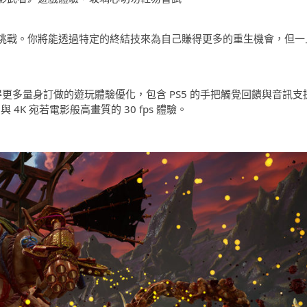
挑戰。你將能透過特定的終結技來為自己賺得更多的重生機會，但一
S 的玩家們將獲得更多量身訂做的遊玩體驗優化，包含 PS5 的手把觸覺回饋與音訊支
 4K 宛若電影般高畫質的 30 fps 體驗。