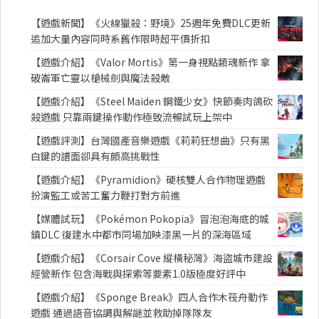
【遊戲新聞】《火線獵殺：野境》25週年免費DLC更新
追加大量內容同時系舊作限時超平價折扣
【遊戲介紹】《Valor Mortis》第一身視點類魂新作 拿
破崙軍亡靈以槍械劍與魔法殺敵
【遊戲介紹】《Steel Maiden 鋼鐵少女》快節奏肉鴿砍
殺遊戲 只靠兩鍵操作動作極致流暢試玩上架中
【遊戲評測】台灣國產音樂遊戲《莉莉狂想曲》只有黑
白鍵的譜面卻具有頗高挑戰性
【遊戲介紹】《Pyramidion》硬核雙人合作物理遊戲
扮演監工或苦工奮力鞭打對方前進
【媒體試玩】《Pokémon Pokopia》冒泡泡海底的城
鎮DLC 復建水中都市同場加映漆黑一片的深海區域
【遊戲介紹】《Corsair Cove 縱橫秘灣》海盜城市建設
經營新作 包含海戰與探索等要素1.0版極度好評中
【遊戲介紹】《Sponge Break》四人合作木筏舟動作
遊戲 通過語音協調與解謎並救助掉隊隊友