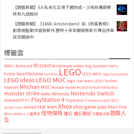
【遊戲新聞】EA 私有化交易下週完成・沙地財團即將
持有九成股份
【遊戲新聞】《1666: Amsterdam》前《刺客教條》
創意總監動作冒險新作 歷時十多年開發新影片釋出序章
試玩開放中
標籤雲
Blizzard
AMOC
BrickHeadz
elden ring
Gundam
Harry
Biohazard
LEGO
hearthstone
Potter
LEGO AMOC
lego harry potter
Iron Man
LEGO MOC
LEGO Ideas
lego star wars
LEGO Technic
Mhchan
marvel
MOC
Monster Hunter
MONSTER HUNTER WORLD
Nintendo Switch
monster strike
Nintendo
Netflix
PlayStation 4
overwatch
ps5
PC
PlayStation 5
Pokemon
SDCC
Xbox
star wars
xbox game pass
Xbox One
starfield
Spider-man
怪物彈珠
遊戲人
爐石
爐石戰記
xbox series x
小島秀夫
艾爾登法環
生