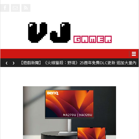
‹
›
【遊戲新聞】《火線獵殺：野境》25週年免費DLC更新 追加大量內
容同時系舊作限時超平價折扣