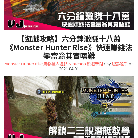
【遊戲攻略】六分鐘激賺十八萬
《Monster Hunter Rise》快速賺錢法
變富翁其實唔難
Monster Hunter Rise 魔物獵人堀起
Nintendo
遊戲新聞
/ by
滅盡殺手
on
2021-04-01