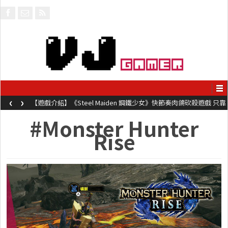
‹
›
【遊戲介紹】《Steel Maiden 鋼鐵少女》快節奏肉鴿砍殺遊戲 只靠
兩鍵操作動作極致流暢試玩上架中
#Monster Hunter
Rise