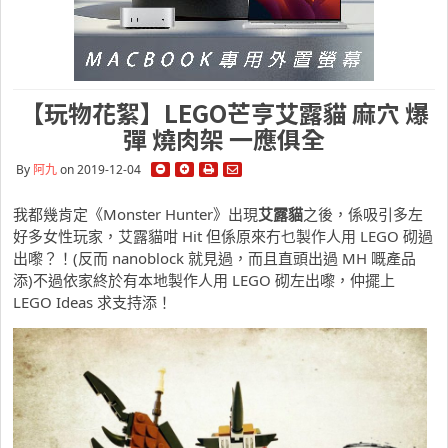
【玩物花絮】LEGO芒亨艾露貓 麻穴 爆
彈 燒肉架 一應俱全
By
阿九
on 2019-12-04
我都幾肯定《Monster Hunter》出現
艾露貓
之後，係吸引多左
好多女性玩家，艾露貓咁 Hit 但係原來冇乜製作人用 LEGO 砌過
出嚟？！(反而 nanoblock 就見過，而且直頭出過 MH 嘅產品
添)不過依家終於有本地製作人用 LEGO 砌左出嚟，仲擺上
LEGO Ideas 求支持添！