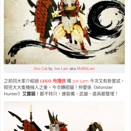
Airu Cat
by
Joe Lam
aka
MoMoLam
之前同大家介紹過
LEGO 地隱俠
嘅
Joe Lam
今次又有新嘗試，
砌完大大隻機械人之後，今次轉砌貓！仲要係《Monster
Hunter》
艾露貓
！都不特只，連裝備、武器、道具都整埋！