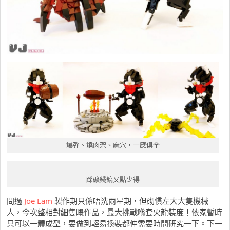
爆彈、燒肉架、麻穴，一應俱全
踩礦鐵鎬又點少得
問過
Joe Lam
製作期只係唔洗兩星期，但砌慣左大大隻機械
人，今次整相對細隻嘅作品，最大挑戰喺套火龍裝度！依家暫時
只可以一體成型，要做到輕易換裝都仲需要時間研究一下。下一