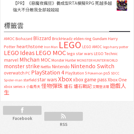
【PR】《惡魔夜瘋狂》養成型RTA模擬RPG 死越多越
強大不分敵我全部殺殺殺
標籤雲
Blizzard
AMOC
BrickHeadz
elden ring
Gundam
Harry
Biohazard
LEGO
hearthstone
Potter
LEGO AMOC
lego harry potter
Iron Man
LEGO MOC
LEGO Ideas
lego star wars
LEGO Technic
Mhchan
marvel
MOC
Monster Hunter
MONSTER HUNTER WORLD
Nintendo Switch
monster strike
Nintendo
Netflix
PlayStation 4
overwatch
ps5
PC
PlayStation 5
Pokemon
SDCC
Xbox
star wars
xbox game pass
Xbox One
starfield
Spider-man
怪物彈珠
遊戲人
爐石
爐石戰記
xbox series x
小島秀夫
艾爾登法環
生
Facebook
RSS