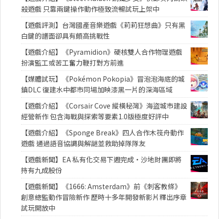
殺遊戲 只靠兩鍵操作動作極致流暢試玩上架中
【遊戲評測】台灣國產音樂遊戲《莉莉狂想曲》只有黑
白鍵的譜面卻具有頗高挑戰性
【遊戲介紹】《Pyramidion》硬核雙人合作物理遊戲
扮演監工或苦工奮力鞭打對方前進
【媒體試玩】《Pokémon Pokopia》冒泡泡海底的城
鎮DLC 復建水中都市同場加映漆黑一片的深海區域
【遊戲介紹】《Corsair Cove 縱橫秘灣》海盜城市建設
經營新作 包含海戰與探索等要素1.0版極度好評中
【遊戲介紹】《Sponge Break》四人合作木筏舟動作
遊戲 通過語音協調與解謎並救助掉隊隊友
【遊戲新聞】EA 私有化交易下週完成・沙地財團即將
持有九成股份
【遊戲新聞】《1666: Amsterdam》前《刺客教條》
創意總監動作冒險新作 歷時十多年開發新影片釋出序章
試玩開放中