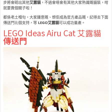
步將會砌出其他
艾露貓
，不過會唔會有其他大家熟識嘅貓裝，咁
就要賣個關子啦！
都係老土嗰句，大家鍾意嘅、想佢成為官方產品嘅，記得去下面
傳送門比個支持，等
LEGO艾露貓
可以成功量產。
LEGO Ideas Airu Cat 艾露貓
傳送門