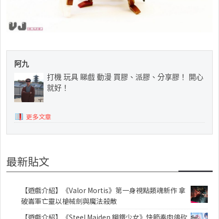
阿九
打機 玩具 睇戲 動漫 買膠、派膠、分享膠！ 開心
就好！
更多文章
最新貼文
【遊戲介紹】《Valor Mortis》第一身視點類魂新作 拿
破崙軍亡靈以槍械劍與魔法殺敵
【遊戲介紹】《Steel Maiden 鋼鐵少女》快節奏肉鴿砍