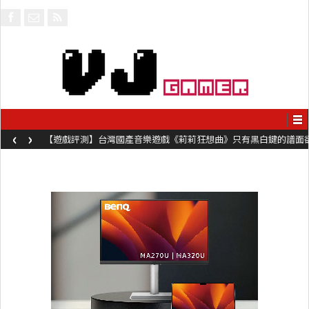
‹
›
【遊戲評測】台灣國產音樂遊戲《莉莉狂想曲》只有黑白鍵的譜面
卻具有頗高挑戰性