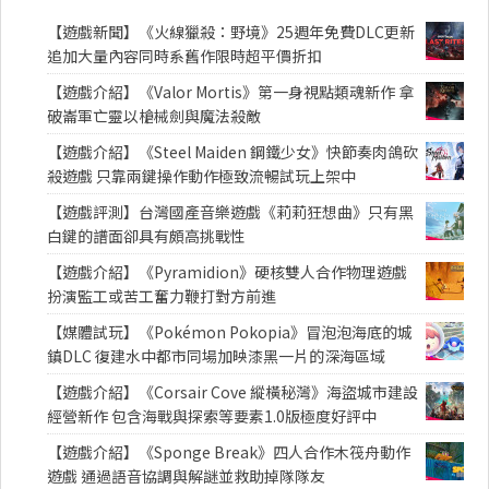
【遊戲新聞】《火線獵殺：野境》25週年免費DLC更新
追加大量內容同時系舊作限時超平價折扣
【遊戲介紹】《Valor Mortis》第一身視點類魂新作 拿
破崙軍亡靈以槍械劍與魔法殺敵
【遊戲介紹】《Steel Maiden 鋼鐵少女》快節奏肉鴿砍
殺遊戲 只靠兩鍵操作動作極致流暢試玩上架中
【遊戲評測】台灣國產音樂遊戲《莉莉狂想曲》只有黑
白鍵的譜面卻具有頗高挑戰性
【遊戲介紹】《Pyramidion》硬核雙人合作物理遊戲
扮演監工或苦工奮力鞭打對方前進
【媒體試玩】《Pokémon Pokopia》冒泡泡海底的城
鎮DLC 復建水中都市同場加映漆黑一片的深海區域
【遊戲介紹】《Corsair Cove 縱橫秘灣》海盜城市建設
經營新作 包含海戰與探索等要素1.0版極度好評中
【遊戲介紹】《Sponge Break》四人合作木筏舟動作
遊戲 通過語音協調與解謎並救助掉隊隊友