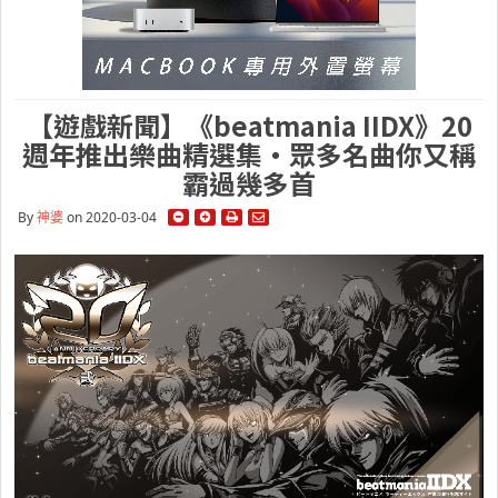
【遊戲新聞】《beatmania IIDX》20
週年推出樂曲精選集・眾多名曲你又稱
霸過幾多首
By
神婆
on 2020-03-04