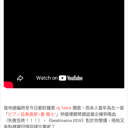
我地總編時至今日都好鍾意
dj TAKA
嘅歌，而本人當年為左一首
「
ピアノ協奏曲第1番”蠍火”
」仲搵埋鋼琴譜返屋企練到嘔血
（失敗告終！！！），《beatmania IIDX》對於你黎講，唔知又
有點樣嘅回憶同埋位置呢？