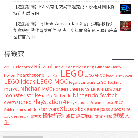
【遊戲新聞】EA 私有化交易下週完成・沙地財團即將
持有九成股份
【遊戲新聞】《1666: Amsterdam》前《刺客教條》
創意總監動作冒險新作 歷時十多年開發新影片釋出序章
試玩開放中
標籤雲
Blizzard
AMOC
BrickHeadz
elden ring
Gundam
Harry
Biohazard
LEGO
hearthstone
Potter
LEGO AMOC
lego harry potter
Iron Man
LEGO MOC
LEGO Ideas
lego star wars
LEGO Technic
Mhchan
marvel
MOC
Monster Hunter
MONSTER HUNTER WORLD
Nintendo Switch
monster strike
Nintendo
Netflix
PlayStation 4
overwatch
ps5
PC
PlayStation 5
Pokemon
SDCC
Xbox
star wars
xbox game pass
Xbox One
starfield
Spider-man
怪物彈珠
遊戲人
爐石
爐石戰記
xbox series x
小島秀夫
艾爾登法環
生