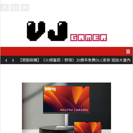
‹
›
【遊戲新聞】《火線獵殺：野境》25週年免費DLC更新 追加大量內
容同時系舊作限時超平價折扣