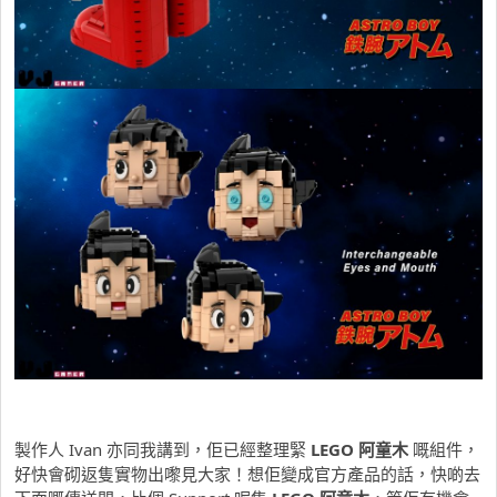
製作人 Ivan 亦同我講到，佢已經整理緊
LEGO 阿童木
嘅組件，
好快會砌返隻實物出嚟見大家！想佢變成官方產品的話，快啲去