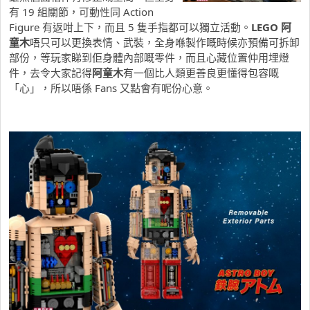
有 19 組關節，可動性同 Action
Figure 有返咁上下，而且 5 隻手指都可以獨立活動。
LEGO 阿
童木
唔只可以更換表情、武裝，全身喺製作嘅時候亦預備可拆卸
部份，等玩家睇到佢身體內部嘅零件，而且心藏位置仲用埋燈
件，去令大家記得
阿童木
有一個比人類更善良更懂得包容嘅
「心」，所以唔係 Fans 又點會有呢份心意。