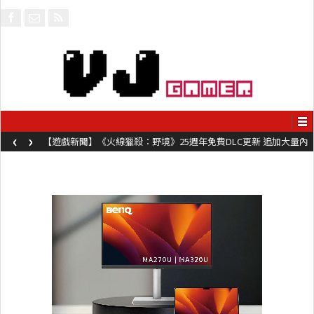
‹
›
【遊戲新聞】《火線獵殺：野境》25週年免費DLC更新 追加大量內
容同時系舊作限時超平價折扣