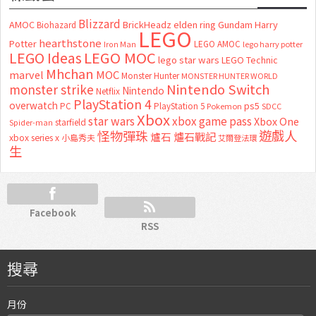
Blizzard
AMOC
BrickHeadz
elden ring
Gundam
Harry
Biohazard
LEGO
hearthstone
Potter
LEGO AMOC
lego harry potter
Iron Man
LEGO MOC
LEGO Ideas
lego star wars
LEGO Technic
Mhchan
marvel
MOC
Monster Hunter
MONSTER HUNTER WORLD
Nintendo Switch
monster strike
Nintendo
Netflix
PlayStation 4
overwatch
ps5
PC
PlayStation 5
Pokemon
SDCC
Xbox
star wars
xbox game pass
Xbox One
starfield
Spider-man
怪物彈珠
遊戲人
爐石
爐石戰記
xbox series x
小島秀夫
艾爾登法環
生
Facebook
RSS
搜尋
月份