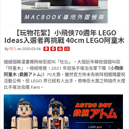
【玩物花絮】小飛俠70週年 LEGO
Ideas入選者再挑戰 40cm LEGO阿童木
By
阿九
on 2020-03-04
細細個睇漫畫嘅時候佢就叫「杜比」，大個近年睇就個個叫佢
「阿童木」。唔經唔覺，2021 年就係手塚治虫筆下嘅《
小飛俠
阿童木
(
鉄腕アトム
)》70大壽，雖然官方仲未有啲咩相關嘅慶祝
活動公佈，但 LEGO 界已經有人出手，想喺佢大壽之時搞件大禮
比手塚治虫嘅 Fans。