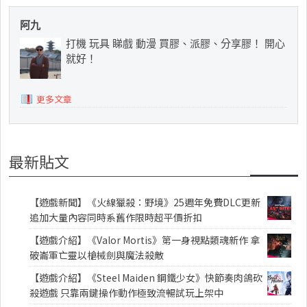
阿九
打機 玩具 睇戲 動漫 買膠、派膠、分享膠！ 開心
就好！
更多文章
最新貼文
【遊戲新聞】《火線獵殺：野境》25週年免費DLC更新
追加大量內容同時系舊作限時超平價折扣
【遊戲介紹】《Valor Mortis》第一身視點類魂新作 拿
破崙軍亡靈以槍械劍與魔法殺敵
【遊戲介紹】《Steel Maiden 鋼鐵少女》快節奏肉鴿砍
殺遊戲 只靠兩鍵操作動作極致流暢試玩上架中