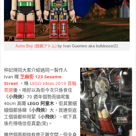
Astro Boy (鉄腕アトム)
by Ivan Guerrero aka bulldoozer21
仲記得同大家介紹過同一製作人
Ivan 嘅
芝麻街 123 Sesame
Street
，喺
LEGO Ideas 2019 首輪
票選
後，唔好以為佢今次只係食住
《
小飛俠
》70 週年個勢而搞呢隻
40cm 高嘅
LEGO 阿童木
，佢其實細
細個都係睇《
小飛俠
》大，就連佢返
工個袋都仲用緊《
小飛俠
》，呢下真
係冇得唔信佢真愛(笑)。
雖然個面相仲有修正嘅空間，但全身