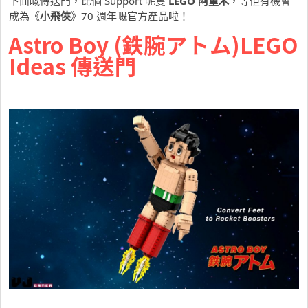
下面嘅傳送門，比個 Support 呢隻
LEGO 阿童木
，等佢有機會
成為《
小飛俠
》70 週年嘅官方產品啦！
Astro Boy (鉄腕アトム)LEGO
Ideas 傳送門