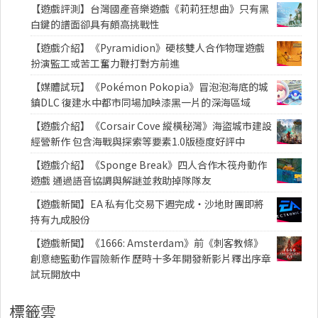
【遊戲評測】台灣國產音樂遊戲《莉莉狂想曲》只有黑
白鍵的譜面卻具有頗高挑戰性
【遊戲介紹】《Pyramidion》硬核雙人合作物理遊戲
扮演監工或苦工奮力鞭打對方前進
【媒體試玩】《Pokémon Pokopia》冒泡泡海底的城
鎮DLC 復建水中都市同場加映漆黑一片的深海區域
【遊戲介紹】《Corsair Cove 縱橫秘灣》海盜城市建設
經營新作 包含海戰與探索等要素1.0版極度好評中
【遊戲介紹】《Sponge Break》四人合作木筏舟動作
遊戲 通過語音協調與解謎並救助掉隊隊友
【遊戲新聞】EA 私有化交易下週完成・沙地財團即將
持有九成股份
【遊戲新聞】《1666: Amsterdam》前《刺客教條》
創意總監動作冒險新作 歷時十多年開發新影片釋出序章
試玩開放中
標籤雲