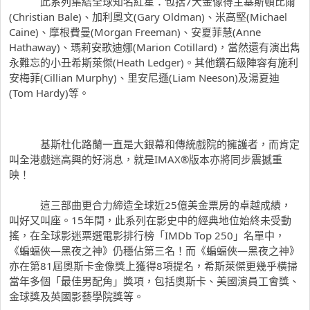
此系列集結全球知名紅星：包括7大金像得主
基斯頓比爾
(Christian Bale)、
加利奧文
(Gary Oldman)、
米高堅
(Michael
Caine)、
摩根費曼
(Morgan Freeman)、
安夏菲慧
(Anne
Hathaway)、
瑪莉安歌迪娜
(Marion Cotillard)，當然還有演出雋
永難忘的小丑
希斯萊傑
(Heath Ledger)。其他鑽石級陣容有
施利
安梅菲
(Cillian Murphy)、
里安尼遜
(Liam Neeson)及
湯夏迪
(Tom Hardy)等。
基斯杜化路蘭
一直是大銀幕和傳統戲院的擁護者，而肯定
叫全港戲迷高興的好消息，就是IMAX®版本亦將同步震撼重
映！
這三部曲更合力締造全球近25億美金票房的卓越成績，
叫好又叫座。15年間，此系列在影史中的經典地位始終未受動
搖，在全球影迷票選電影排行榜「IMDb Top 250」名單中，
《蝙蝠俠—黑夜之神》仍穩佔第三名！而《蝙蝠俠—黑夜之神》
亦在第81屆奧斯卡金像獎上獲得8項提名，
希斯萊傑
更幾乎橫掃
當年多個「最佳男配角」獎項，包括奧斯卡、
美國
演員工會獎、
金球獎及
英國
影藝學院獎等。