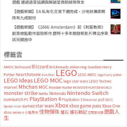
遊戲 通過語音協調與解謎並救助掉隊隊友
【遊戲新聞】EA 私有化交易下週完成・沙地財團即將
持有九成股份
【遊戲新聞】《1666: Amsterdam》前《刺客教條》
創意總監動作冒險新作 歷時十多年開發新影片釋出序章
試玩開放中
標籤雲
Blizzard
AMOC
BrickHeadz
elden ring
Gundam
Harry
Biohazard
LEGO
hearthstone
Potter
LEGO AMOC
lego harry potter
Iron Man
LEGO MOC
LEGO Ideas
lego star wars
LEGO Technic
Mhchan
marvel
MOC
Monster Hunter
MONSTER HUNTER WORLD
Nintendo Switch
monster strike
Nintendo
Netflix
PlayStation 4
overwatch
ps5
PC
PlayStation 5
Pokemon
SDCC
Xbox
star wars
xbox game pass
Xbox One
starfield
Spider-man
怪物彈珠
遊戲人
爐石
爐石戰記
xbox series x
小島秀夫
艾爾登法環
生