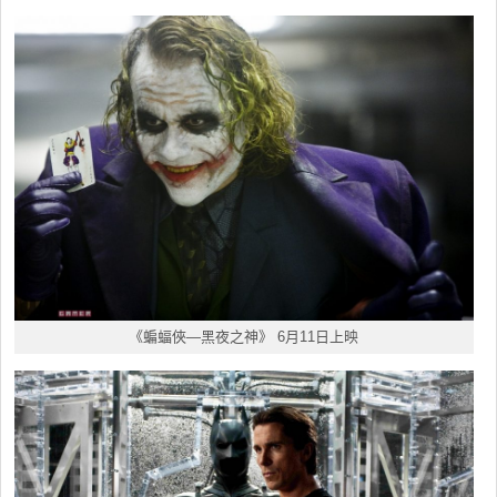
《蝙蝠俠—黑夜之神》 6月11日上映