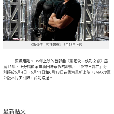
《蝙蝠俠—夜神起義》 6月18日上映
適逢距離2005年上映的首部曲《蝙蝠俠—俠影之謎》屆
滿15年，正好讓觀眾重新回味永恆的經典。「夜神三部曲」分
別將於6月4日、6月11日和6月18日在
香港
重新上映，IMAX®巨
幕版本同步回歸，萬勿錯過。
最新貼文