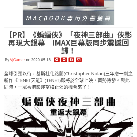
【PR】《蝙蝠俠》「夜神三部曲」俠影
再現大銀幕 IMAX巨幕版同步震撼回
歸！
By
VJGamer
on 2020-05-18
全球引頸以待，
基斯杜化路蘭
(Christopher Nolan)三年磨一劍之
新作《TENET天能》(TENET)即將於全球上映，蓄勢待發。與此
同時，一眾香港影迷望梅止渴的機會來了！