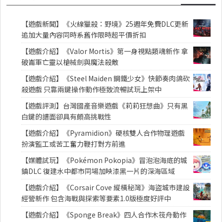
【遊戲新聞】《火線獵殺：野境》25週年免費DLC更新
追加大量內容同時系舊作限時超平價折扣
【遊戲介紹】《Valor Mortis》第一身視點類魂新作 拿
破崙軍亡靈以槍械劍與魔法殺敵
【遊戲介紹】《Steel Maiden 鋼鐵少女》快節奏肉鴿砍
殺遊戲 只靠兩鍵操作動作極致流暢試玩上架中
【遊戲評測】台灣國產音樂遊戲《莉莉狂想曲》只有黑
白鍵的譜面卻具有頗高挑戰性
【遊戲介紹】《Pyramidion》硬核雙人合作物理遊戲
扮演監工或苦工奮力鞭打對方前進
【媒體試玩】《Pokémon Pokopia》冒泡泡海底的城
鎮DLC 復建水中都市同場加映漆黑一片的深海區域
【遊戲介紹】《Corsair Cove 縱橫秘灣》海盜城市建設
經營新作 包含海戰與探索等要素1.0版極度好評中
【遊戲介紹】《Sponge Break》四人合作木筏舟動作