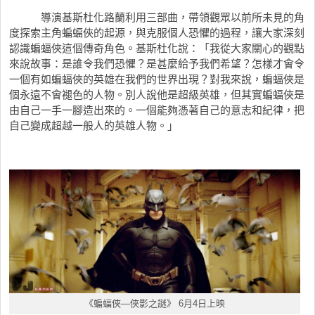
導演
基斯杜化路蘭
利用三部曲，帶領觀眾以前所未見的角
度探索主角蝙蝠俠的起源，與克服個人恐懼的過程，讓大家深刻
認識蝙蝠俠這個傳奇角色。
基斯杜化
說：「我從大家關心的觀點
來說故事：是誰令我們恐懼？是甚麼給予我們希望？怎樣才會令
一個有如蝙蝠俠的英雄在我們的世界出現？對我來說，蝙蝠俠是
個永遠不會褪色的人物。別人說他是超級英雄，但其實蝙蝠俠是
由自己一手一腳造出來的。一個能夠憑著自己的意志和紀律，把
自己變成超越一般人的英雄人物。」
《蝙蝠俠—俠影之謎》 6月4日上映