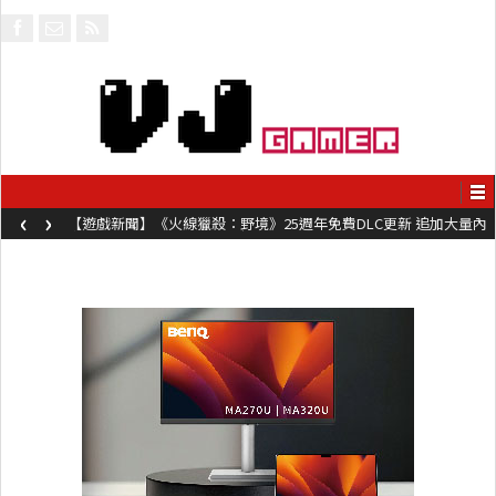
‹
›
【遊戲新聞】《火線獵殺：野境》25週年免費DLC更新 追加大量內
容同時系舊作限時超平價折扣