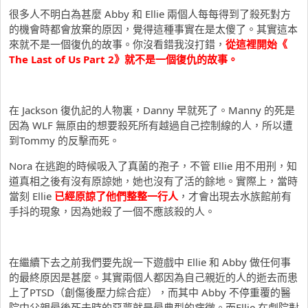
很多人不明白為甚麼 Abby 和 Ellie 兩個人每每得到了殺死對方
的機會時都會放棄的原因，覺得這種事實在是太傻了。其實這本
來就不是一個復仇的故事。你沒看錯我沒打錯，
從這裡開始《
The Last of Us Part 2》就不是一個復仇的故事。
在 Jackson 復仇記的人物裏，Danny 早就死了。Manny 的死是
因為 WLF 無原由的想要殺死所有越過自己控制線的人，所以遭
到Tommy 的反擊而死。
Nora 在逃跑的時候吸入了真菌的孢子，不管 Ellie 用不用刑，知
道真相之後有沒有原諒她，她也沒有了活的餘地。實際上，當時
當刻 Ellie
已經原諒了他們整整一行人
，才會出現去水族館前有
手抖的現象，因為她殺了一個不應該殺的人。
在繼續下去之前我們要先說一下遊戲中 Ellie 和 Abby 做任何事
的最終原因是甚麼。其實兩個人都因為自己親近的人的逝去而患
上了PTSD（創傷後壓力綜合症），而其中 Abby 不停重覆的醫
院中父親最後死去時的惡夢就是最典型的病徵。而Ellie 在劇院對