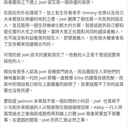
染者圍攻之下遇上 Joel 卻又是一個命運的安排。
在惡劣的外在環境下，加上有生存者老手 Tommy 在旁以及自己
大本營就在旁邊的地利之便，Joel 選擇了相信第一次見到的陌生
人，並且取用一個生存機會比較大的方案，就是逃跑到自己都知
道位置的大宅之中暫避。當時大家正在面對共同的感染者敵人，
先不說沒有利益衝突的陌生人，即便是敵人，也有很大機會會為
了生存概率而選擇合作的。
可惜的是 Joel 這次的運氣用完了，他救的人正是千里迢迢要來
殺他的人。
相信有很多人認為 Joel 自曝家門姓名，而且跟陌生人到他們的
陣地裏和第一代的 Joel 那種一直教導 Eillie 的謹慎背道而馳。而
其中的理由我已經在上面盡量的說明了，如果說服不了你的話其
實也沒有所謂。
要知道 Jackson 本來就不是一個封閉的小村莊，Joel 也曾經不
少次和外來經過的人以物易物交換過咖啡回來。Abby 一行人待
風雪過去之後偽裝成遊商再到鎮上打聽 Joel 是誰其實並不是難
事。在遊戲的開首，Joel 的死亡是必然之事。