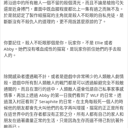
將沿途中的所有敵人一個不留的殺個清光，而且不論是槍炮弓矢
還是近身搏鬥，畫面中既血腥程度都比上一集有過之而無不及。
於是就認定了製作組描寫的主角就是殺人不眨眼的自私兇徒，是
斷斷沒有不殺仇人的道理的，更不用說甚麼原諒的了。
你要記住，殺人不眨眼那個是你，玩家你，不是 Ellie 或者
Abby。她們沒有嗜血成性的描寫，是玩家你抓住她們的手去殺
人的。
除開感染者遭遇戰不計，或者是遊戲中非常稀少的人類敵人劇情
殺。遊戲中所有對人類敵人的戰鬥都是可以透過躲避完全不殺敵
通關的。而且在潛行的途中，人類敵人還會低語自己私事家事感
情事，再加上透過 Abby 的第一日我們看到了 WLF 的日常，透
過潛入村莊看到了 Seraphite 的日常，在主角每殺死一個人的時
候他的朋友都會先大叫他們的名字再叫增援，描寫的正正是所有
在這世界中的生存者都沒有正邪之分，所有人都有自己的家人和
朋友在過著盡量正常的生活，只是因為生存而逼不得己對抗著外
敵而已。