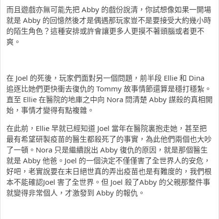
而且遊戲亦無可能先把 Abby 的戲份說清，你試想像如果一開場
就是 Abby 的回憶然後才是偶遇那玩家豈不是要接受大約幾小時
的陌生角色？這種安排或許會讓更多人更摸不著頭腦或者更不
爽。
在 Joel 的死後，玩家們面對另一個問題，前半段 Ellie 和 Dina
追逐比她們更快衝去復仇的 Tommy 故事情節還算是穩打穩紮。
直至 Ellie 在醫院的地庫之中向 Nora 問清楚 Abby 謀殺的真相開
始，事情才變得有點複雜。
在此前，Ellie 早就已經知道 Joel 當年在醫院裏抱走她，甚至把
最有希望研製疫苗的醫生都殺死了的事實，為此他們兩個也大吵
了一頓。Nora 只是繼續說出 Abby 復仇的原因，就是那個醫生
就是 Abby 他爸。Joel 的一個決定不僅僅害了全世界人的安危，
好吧，老實說要在末日絕世真的弄出疫苗也是有難度的，我們根
本不能確認Joel 害了全世界。但 Joel 殺了Abby 的父親那整件事
就變得非常個人，才激發到 Abby 的報仇。