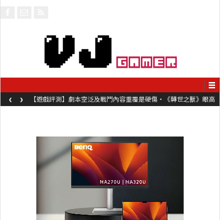
‹
›
【遊戲評測】劇本空泛及戰鬥內容重覆是硬傷・《轉世之獸》眼高
手低表現未如理想