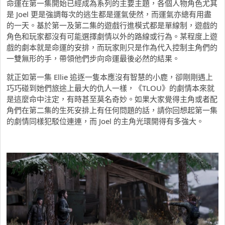
命運在第一集開始已經成為系列的主要主題，各個人物角色尤其
是 Joel 更是強調每次的逃生都是運氣使然，而運氣亦總有用盡
的一天。基於第一及第二集的遊戲行進模式都是單線制，遊戲的
角色和玩家都沒有可能選擇劇情以外的路線或行為。某程度上遊
戲的劇本就是命運的安排，而玩家則只是作為代入控制主角們的
一雙無形的手，帶領他們步向命運最後必然的結果。
就正如第一集 Ellie 追逐一隻本應沒有智慧的小鹿，卻剛剛遇上
巧巧碰到她們旅途上最大的仇人一樣，《TLOU》的劇情本來就
是這麼命中注定，有時甚至莫名奇妙。如果大家覺得主角或者配
角們在第二集的生死安排上有任何問題的話，請你回想起第一集
的劇情同樣犯駁位連連，而 Joel 的主角光環開得有多強大。