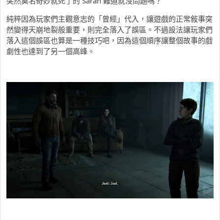
突然莫名奇妙就死了的 Sarah 難道就沒問題嗎？
純粹因為玩家們主觀意志的「曾經」代入，讓遊戲的正常敍事突
然變得天崩地裂般重要，則完全落入了誤區。不過設法讓玩家們
落入這個誤區也算是一種技巧吧，因為這個順序讓整個故事的戲
劇性也達到了另一個高峰。