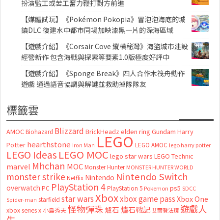
扮演監工或苦工奮力鞭打對方前進
【媒體試玩】《Pokémon Pokopia》冒泡泡海底的城
鎮DLC 復建水中都市同場加映漆黑一片的深海區域
【遊戲介紹】《Corsair Cove 縱橫秘灣》海盜城市建設
經營新作 包含海戰與探索等要素1.0版極度好評中
【遊戲介紹】《Sponge Break》四人合作木筏舟動作
遊戲 通過語音協調與解謎並救助掉隊隊友
標籤雲
Blizzard
AMOC
BrickHeadz
elden ring
Gundam
Harry
Biohazard
LEGO
hearthstone
Potter
LEGO AMOC
lego harry potter
Iron Man
LEGO MOC
LEGO Ideas
lego star wars
LEGO Technic
Mhchan
marvel
MOC
Monster Hunter
MONSTER HUNTER WORLD
Nintendo Switch
monster strike
Nintendo
Netflix
PlayStation 4
overwatch
ps5
PC
PlayStation 5
Pokemon
SDCC
Xbox
star wars
xbox game pass
Xbox One
starfield
Spider-man
怪物彈珠
遊戲人
爐石
爐石戰記
xbox series x
小島秀夫
艾爾登法環
生