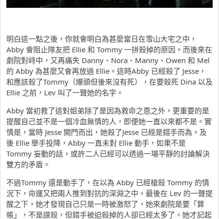
明白這一點之後，你就會明白為甚麼當日在雪山大宅之中，
Abby 會阻止隊友把 Ellie 和 Tommy 一拼殺掉的原因。而後來在
劇院對峙中，又再痛失 Danny、Nora、Manny、Owen 和 Mel
的 Abby 為甚麼又會再放過 Ellie。這時Abby 已經殺了 Jesse，
和應該殺了Tommy（爆頭但後來沒有死），在要殺死 Dina 以及
Ellie 之前，Lev 叫了一聲她的名字。
Abby 當初救了這對姐弟除了是因為救命之恩之外，更重要的是
提醒自己並不是一個冷血無情的人，即便她一直以來都不是。實
情是，當時 Jesse 開門而出，她殺了Jesse 已經是錯手而為。及
後 Ellie 舉手投降，Abby 一直未對 Ellie 動手，如果不是
Tommy 妄動的話，或許二人已經可以透過一場平靜的討論解決
雙方的矛盾。
不過Tommy 還是動手了，在以為 Abby 已經槍殺 Tommy 的情
況下，命運又把兩人推到對抗的深淵之中。最後在 Lev 的一聲提
醒之下，她才發現自己只是一時被激怒了，她來劇院是要「算
帳」，不是謀殺，但錯手被迫殺掉的人卻已經太多了。她才記起