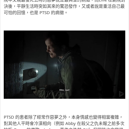
決後，平靜生活時突如其來的驚恐發作，又或者說是重活自己最
可怕的回憶，也是 PTSD 的病徵。
PTSD 的患者除了經常作惡夢之外，本身情感也變得相當複雜，
對其他人平時會冷漠相向（例如 Abby 在殺父之仇未報之前多次