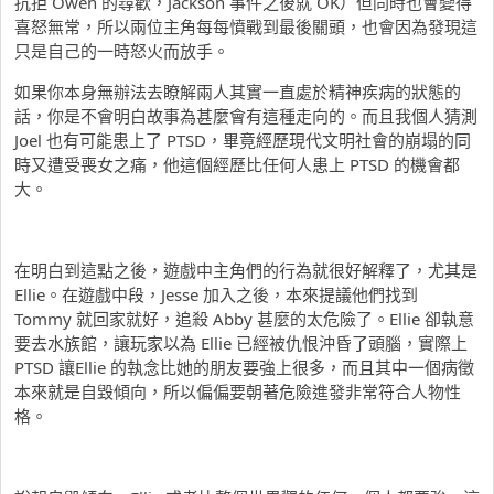
抗拒 Owen 的尋歡，Jackson 事件之後就 OK）但同時也會變得
喜怒無常，所以兩位主角每每憤戰到最後關頭，也會因為發現這
只是自己的一時怒火而放手。
如果你本身無辦法去瞭解兩人其實一直處於精神疾病的狀態的
話，你是不會明白故事為甚麼會有這種走向的。而且我個人猜測
Joel 也有可能患上了 PTSD，畢竟經歷現代文明社會的崩塌的同
時又遭受喪女之痛，他這個經歷比任何人患上 PTSD 的機會都
大。
在明白到這點之後，遊戲中主角們的行為就很好解釋了，尤其是
Ellie。在遊戲中段，Jesse 加入之後，本來提議他們找到
Tommy 就回家就好，追殺 Abby 甚麼的太危險了。Ellie 卻執意
要去水族館，讓玩家以為 Ellie 已經被仇恨沖昏了頭腦，實際上
PTSD 讓Ellie 的執念比她的朋友要強上很多，而且其中一個病徵
本來就是自毀傾向，所以偏偏要朝著危險進發非常符合人物性
格。