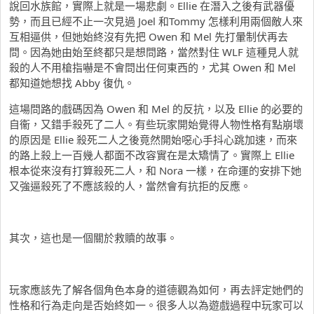
說回水族館，實際上就是一場悲劇。Ellie 在潛入之後有武器優
勢，而且已經不止一次見過 Joel 和Tommy 怎樣利用兩個敵人來
互相逼供，但她始終沒有先把 Owen 和 Mel 先打暈制伏再去
問。因為她由始至終都只是想問路，當然對住 WLF 這種見人就
殺的人不用槍指嚇是不會問出任何東西的，尤其 Owen 和 Mel
都知道她想找 Abby 復仇。
這場問路的戲碼因為 Owen 和 Mel 的反抗，以及 Ellie 的必要的
自衞，又錯手殺死了二人。有些玩家開始覺得人物性格有點崩壞
的原因是 Ellie 殺死二人之後竟然開始噁心手抖心跳加速，而來
的路上殺上一百幾人都面不改容實在是太矯情了。實際上 Ellie
根本從來沒有打算殺死二人，和 Nora 一樣，在命運的安排下她
又強逼殺死了不應該殺的人，當然會有抗拒的反應。
其次，這也是一個關於救贖的故事。
玩家應該先了解各個角色本身的道德觀為如何，再去評定她們的
性格和行為走向是否始終如一。很多人以為遊戲過程中玩家可以