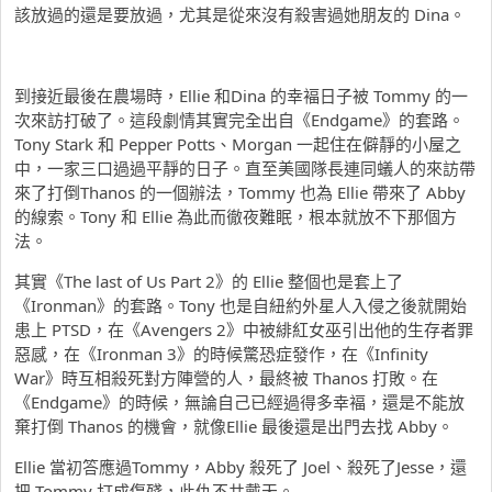
該放過的還是要放過，尤其是從來沒有殺害過她朋友的 Dina。
到接近最後在農場時，Ellie 和Dina 的幸褔日子被 Tommy 的一
次來訪打破了。這段劇情其實完全出自《Endgame》的套路。
Tony Stark 和 Pepper Potts、Morgan 一起住在僻靜的小屋之
中，一家三口過過平靜的日子。直至美國隊長連同蟻人的來訪帶
來了打倒Thanos 的一個辦法，Tommy 也為 Ellie 帶來了 Abby
的線索。Tony 和 Ellie 為此而徹夜難眠，根本就放不下那個方
法。
其實《The last of Us Part 2》的 Ellie 整個也是套上了
《Ironman》的套路。Tony 也是自紐約外星人入侵之後就開始
患上 PTSD，在《Avengers 2》中被緋紅女巫引出他的生存者罪
惡感，在《Ironman 3》的時候驚恐症發作，在《Infinity
War》時互相殺死對方陣營的人，最終被 Thanos 打敗。在
《Endgame》的時候，無論自己已經過得多幸褔，還是不能放
棄打倒 Thanos 的機會，就像Ellie 最後還是出門去找 Abby。
Ellie 當初答應過Tommy，Abby 殺死了 Joel、殺死了Jesse，還
把 Tommy 打成傷殘，此仇不共戴天。