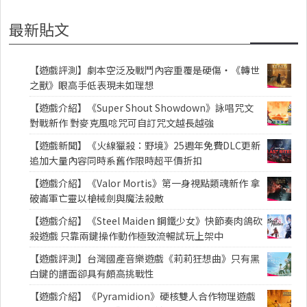
最新貼文
【遊戲評測】劇本空泛及戰鬥內容重覆是硬傷・《轉世
之獸》眼高手低表現未如理想
【遊戲介紹】《Super Shout Showdown》詠唱咒文
對戰新作 對麥克風唸咒可自訂咒文越長越強
【遊戲新聞】《火線獵殺：野境》25週年免費DLC更新
追加大量內容同時系舊作限時超平價折扣
【遊戲介紹】《Valor Mortis》第一身視點類魂新作 拿
破崙軍亡靈以槍械劍與魔法殺敵
【遊戲介紹】《Steel Maiden 鋼鐵少女》快節奏肉鴿砍
殺遊戲 只靠兩鍵操作動作極致流暢試玩上架中
【遊戲評測】台灣國產音樂遊戲《莉莉狂想曲》只有黑
白鍵的譜面卻具有頗高挑戰性
【遊戲介紹】《Pyramidion》硬核雙人合作物理遊戲