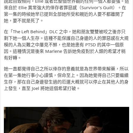
說起自毀傾向，Ellie 或者比整個世界觀的任何一個人都要強。這
來自於 Ellie 異常強大的倖存者罪惡感（Survivor’s Guilt）。在
第一集的時候她早已提到全部她所受和親近的人要不都離開了
她，要不就是死了。
在「The Left Behind」DLC 之中，她和朋友雙雙被咬之後亦只
剩下她一個人生存。這種不能保護自己身邊的人的罪惡感在大規
模的人為災難之中屢見不鮮，也是她患有 PTSD 的其中一個原
因。這種情況是後來 Marlene 告訴她免疫對於人類的希望才稍
有好轉。
她一直都覺得自己之所以倖存的意義就是為世界帶來解藥，所以
在第一集她行事小心謹慎，保命至上。因為她覺得自己只要繼續
生存，那在自己身邊發生過的厄運大概就可以停止在其他人的身
上發生，直至 Joel 將她這個希望打破。