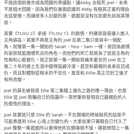
不過這個前後亦成為問題的爭議點。讓Abby 去殺死 Joel，本來
不是個大問題，因為我們在後面認識到 Abby 有極其正當的理由
去這麼做。而讓很多人討厭的是，遊戲並沒有在前面先訴說其理
由。
其實《TLOU 2》承接《TLOU 1》的劇情，的確很容易讓人進入
主角誤區。其實不再是主角的 Joel 在第二集只是其中一個配
角。就像第一集一開始的 Sarah、Tess、Sam 一樣，是因為劇情
的安排就能隨便死去的角色。而他們的死亡就是為了造就主角的
性格和心態變化。就正如第一集一開始就痛失愛女的 Joel 在之
後二十年的廢土生涯中變得孤癖冷漠，甚至和最親的弟弟反目成
仇，而且對體制從根本的不信任，直至和 Eillie 真正交好之後才
有所改變。
Joel 的莫名被殺是 Ellie 第二集踏上復仇之路的唯一理由，也是
Ellie 從 Joel 欺騙自己的陰霾中，突然重新發現自己最親近的人
的覺悟的理由。
Joel 其實就只是 Ellie 的 Sarah，不在開場的時候殺死的話是不
可能表達到 Ellie 心境上的變化的。大家如果只著眼自己代入了
Joel 整整一集遊戲所以覺得他死在開場很不值，哪我想問上一集