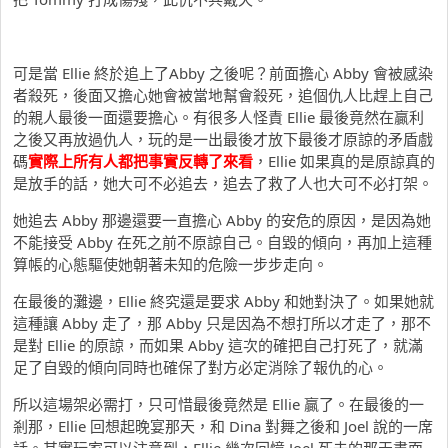
可是當 Ellie 終於追上了Abby 之後呢？前面擔心 Abby 會被感染
者殺死，後面又擔心她會被當地幫會殺死，追個仇人比趕上自己
的親人最後一面還要擔心。有很多人怪責 Ellie 最後竟然在贏利
之後又再放過仇人，玩的是一出最後才放下最後才原諒的矛盾戲
碼
實際上所有人都把事實反轉了來看
，Ellie 如果真的是原諒真的
是放手的話，她大可不必追去，追去了救了人也大可不必打架。
她追去 Abby 那邊還要一直擔心 Abby 的安危的原因，是因為她
不能接受 Abby 在死之前不原諒自己。自毀的傾向，再加上這種
算帳的心態驅使她朝著未知的危險一步步走向。
在最後的灘邊，Ellie 終究還是要求 Abby 和她對決了。如果她就
這種讓 Abby 走了，那 Abby 只是因為不想打所以才走了，那不
是對 Ellie 的原諒，而如果 Abby 這次的確把自己打死了，就滿
足了自毀的傾向同時也確保了對方必定消除了報仇的心。
所以這場架必需打，只可惜最後竟然是 Ellie 贏了。在最後的一
剎那，Ellie 回想起晚宴那天，和 Dina 對舞之後和 Joel 說的一席