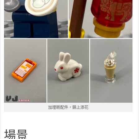
加埋啲配件，錦上添花
場景