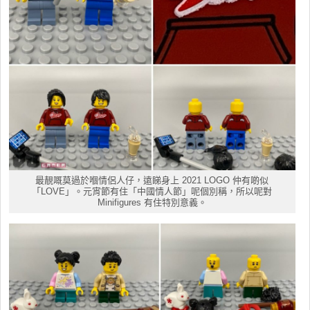
最靚嘅莫過於嗰情侶人仔，遠睇身上 2021 LOGO 仲有啲似
「LOVE」。元宵節有住「中國情人節」呢個別稱，所以呢對
Minifigures 有住特別意義。