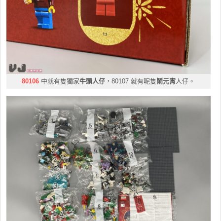
80106
中就有隻獨家
牛頭人仔
，80107 就有呢隻
鬧元宵
人仔。