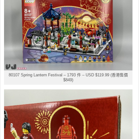
80107 Spring Lantern Festival – 1793 件 – USD $119.99 (香港售價
$849)