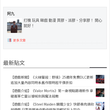
阿九
打機 玩具 睇戲 動漫 買膠、派膠、分享膠！ 開心
就好！
更多文章
最新貼文
【遊戲新聞】《火線獵殺：野境》25週年免費DLC更新
追加大量內容同時系舊作限時超平價折扣
【遊戲介紹】《Valor Mortis》第一身視點類魂新作 拿
破崙軍亡靈以槍械劍與魔法殺敵
【遊戲介紹】《Steel Maiden 鋼鐵少女》快節奏肉鴿砍
殺遊戲 只靠兩鍵操作動作極致流暢試玩上架中