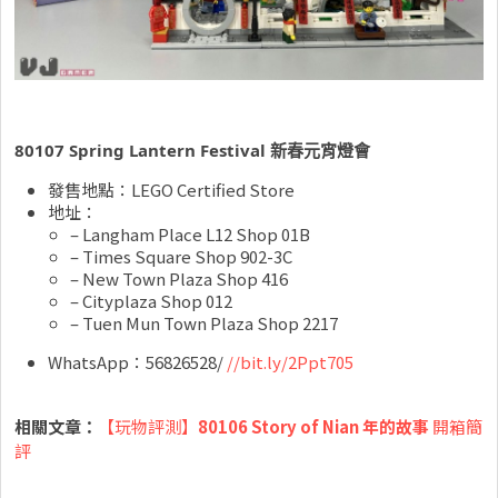
80107 Spring Lantern Festival 新春元宵燈會
發售地點：LEGO Certified Store
地址：
– Langham Place L12 Shop 01B
– Times Square Shop 902-3C
– New Town Plaza Shop 416
– Cityplaza Shop 012
– Tuen Mun Town Plaza Shop 2217
WhatsApp：56826528/
//bit.ly/2Ppt705
相關文章：
【玩物評測】
80106 Story of Nian 年的故事
開箱簡
評