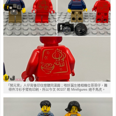
「鬧元宵」人仔背後印住燈籠同湯圓；唔好漏左揸相機位哥哥仔，難
得件冷衫手臂有印刷，所以今次 80107 啲 Minifigures 絕不馬虎。