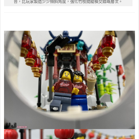
合，比玩家製造少少傾斜角度，強化竹枝間縱橫交錯嘅層次。