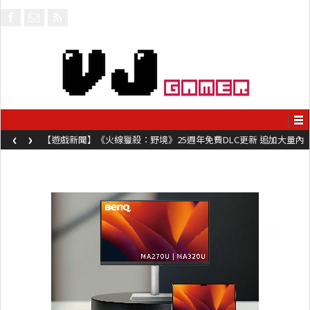
‹
›
【遊戲新聞】《火線獵殺：野境》25週年免費DLC更新 追加大量內
容同時系舊作限時超平價折扣