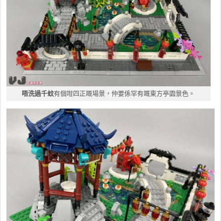
唔洗過千蚊
有個咁四正嘅場景，仲要係罕有嘅東方亭園景色。