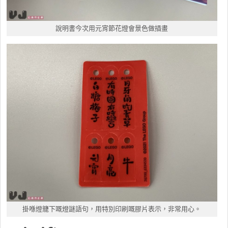
說明書今次用元宵節花燈會景色做插畫
掛喺燈籠下嘅燈謎語句，用特別印刷嘅膠片表示，非常用心。