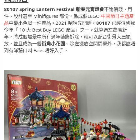
80107 Spring Lantern Festival 新春元宵燈會
不論價錢、用
件、設計甚至 Minifigures 部份，係成個LEGO
中國節日主題產
品
中最出色嘅一件產品。2021 啱啱先開始，
80107
已經位列我
今年「 10 大 Best Buy LEGO 產品」之一。就算過左農曆新
年，將成個場景中所有過年裝飾拆除，就可以配合街景大屋擺
放，並且成為一個
街角小花園
。除左擺放空間問題外，我都諗唔
到有咩藉口叫 Fans 唔好入手。