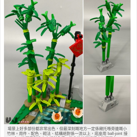
場景上好多部份都非常出色，但最深刻嘅地方一定係襯托喺旁邊嘅小
竹林。用件、配色、砌法、結構絕對係一流以上，底座用 ball-joint 接