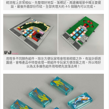
砌流程上非常相似，先整理好地型、落標記、再建構場景中嘅主要擺
設，最後外牆部份作結，全部夾埋大約 4-5 個鐘內可以完成。
用咁多不同顏色組件，除左方便玩家唔會咁易砌錯之外，有設計師透
露過，會喺產品中特登收埋一啲組件令玩家方便改裝之用，所以唔好
以為太多雜色組件用唔晒先放落去啊！