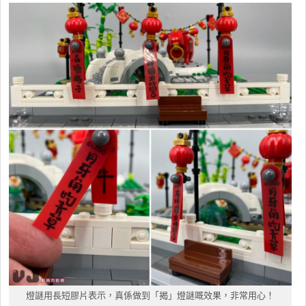
燈謎用長短膠片表示，真係做到「揭」燈謎嘅效果，非常用心！