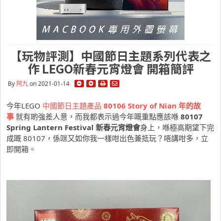
【玩物評測】中國節日主題系列代表之
作 LEGO新春元宵燈會 開箱簡評
By
阿九
on 2021-01-14
今年LEGO
中國節日主題產品
80106 Story of Nian 年的故
事
就有啲強差人意，而我都表示過今年嘅重點應該喺
80107
Spring Lantern Festival 新春元宵燈會
身上，喺極高期望下完
成嘅 80107，係咪又如你我一樣咁出色兼抵玩？唔講咁多，立
即開箱。