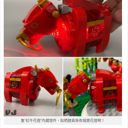
隻”紅牛花燈”內藏燈件，貼晒題真係有個賞花燈啊！