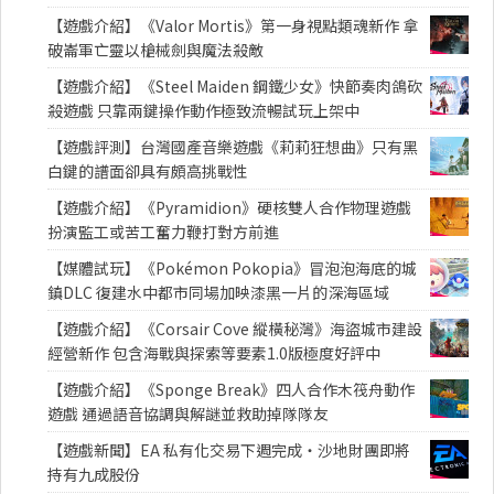
【遊戲介紹】《Valor Mortis》第一身視點類魂新作 拿
破崙軍亡靈以槍械劍與魔法殺敵
【遊戲介紹】《Steel Maiden 鋼鐵少女》快節奏肉鴿砍
殺遊戲 只靠兩鍵操作動作極致流暢試玩上架中
【遊戲評測】台灣國產音樂遊戲《莉莉狂想曲》只有黑
白鍵的譜面卻具有頗高挑戰性
【遊戲介紹】《Pyramidion》硬核雙人合作物理遊戲
扮演監工或苦工奮力鞭打對方前進
【媒體試玩】《Pokémon Pokopia》冒泡泡海底的城
鎮DLC 復建水中都市同場加映漆黑一片的深海區域
【遊戲介紹】《Corsair Cove 縱橫秘灣》海盜城市建設
經營新作 包含海戰與探索等要素1.0版極度好評中
【遊戲介紹】《Sponge Break》四人合作木筏舟動作
遊戲 通過語音協調與解謎並救助掉隊隊友
【遊戲新聞】EA 私有化交易下週完成・沙地財團即將
持有九成股份