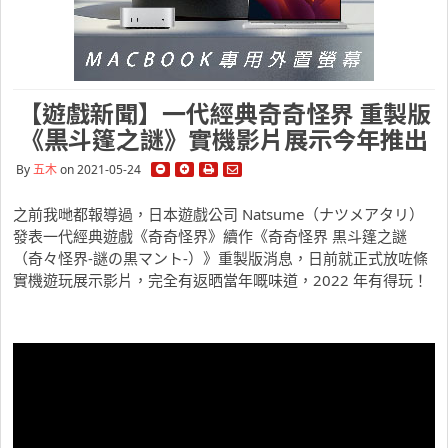
【遊戲新聞】一代經典奇奇怪界 重製版
《黒斗篷之謎》實機影片展示今年推出
By
五木
on 2021-05-24
之前我哋都報導過，日本遊戲公司 Natsume（ナツメアタリ）
發表一代經典遊戲《奇奇怪界》續作《奇奇怪界 黒斗篷之謎
（奇々怪界-謎の黒マント-）》重製版消息，日前就正式放咗條
實機遊玩展示影片，完全有返晒當年嘅味道，2022 年有得玩！