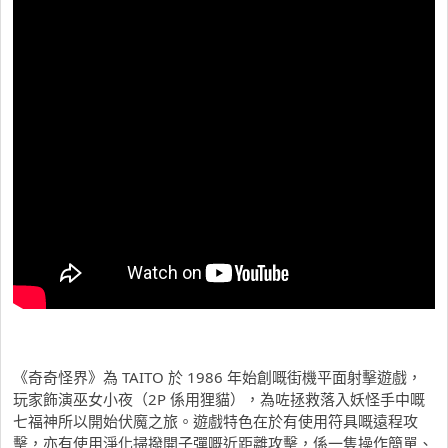
《奇奇怪界》為 TAITO 於 1986 年始創嘅街機平面射擊遊戲，
玩家飾演巫女小夜（2P 係用狸貓），為咗拯救落入妖怪手中嘅
七福神所以開始伏魔之旅。遊戲特色在於有使用符具嘅遠程攻
擊，亦有使用淨化掃撥開子彈嘅近距離攻擊，係一隻操作簡單、