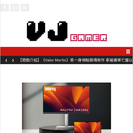
‹
›
視點類魂新作 拿破崙軍亡靈以
【遊戲介紹】《Steel Maiden 鋼鐵少
動作極致流暢試玩上架中