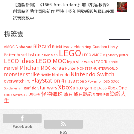
【遊戲新聞】《1666: Amsterdam》前《刺客教條》
創意總監動作冒險新作 歷時十多年開發新影片釋出序章
試玩開放中
標籤雲
Blizzard
AMOC
BrickHeadz
elden ring
Gundam
Harry
Biohazard
LEGO
hearthstone
Potter
LEGO AMOC
lego harry potter
Iron Man
LEGO MOC
LEGO Ideas
lego star wars
LEGO Technic
Mhchan
marvel
MOC
Monster Hunter
MONSTER HUNTER WORLD
Nintendo Switch
monster strike
Nintendo
Netflix
PlayStation 4
overwatch
ps5
PC
PlayStation 5
Pokemon
SDCC
Xbox
star wars
xbox game pass
Xbox One
starfield
Spider-man
怪物彈珠
遊戲人
爐石
爐石戰記
xbox series x
小島秀夫
艾爾登法環
生
Facebook
RSS