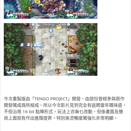
今次重製版由「TENGO PROJECT」開發，由部份曾經參與原作
開發嘅成員所組成，所以今次影片見到完全有返晒當年嘅味道，
不但沿用 16 bit 點陣形式，玩法上亦無乜改動，但係畫面及聲
效上面就有作出進階提昇，特別係流暢度嘅強化非常明顯。