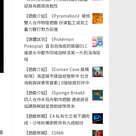
卻具有頗高挑戰性
【遊戲介紹】《Pyramidion》硬核
雙人合作物理遊戲 扮演監工或苦工
奮力鞭打對方前進
【媒體試玩】《Pokémon
Pokopia》冒泡泡海底的城鎮DLC
復建水中都市同場加映漆黑一片的深海區
域
【遊戲介紹】《Corsair Cove 縱橫
秘灣》海盜城市建設經營新作 包含
海戰與探索等要素1.0版極度好評中
【遊戲介紹】《Sponge Break》
四人合作木筏舟動作遊戲 通過語音
協調與解謎並救助掉隊隊友
【遊戲新聞】EA 私有化交易下週完
成・沙地財團即將持有九成股份
事
【遊戲新聞】《1666: