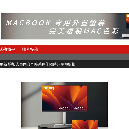
活動情報
讀者投稿
C更新 追加大量內容同時系舊作限時超平價折扣