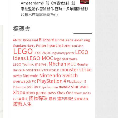
Amsterdam》前《刺客教條》創
意總監動作冒險新作 歷時十多年開發新影
片釋出序章試玩開放中
標籤雲
Blizzard
AMOC
BrickHeadz
elden ring
Biohazard
hearthstone
Gundam
Harry Potter
Iron Man
LEGO
LEGO
LEGO AMOC
lego harry potter
LEGO MOC
Ideas
lego star wars
Mhchan
marvel
MOC
LEGO Technic
Monster
monster strike
Hunter
MONSTER HUNTER WORLD
Nintendo Switch
Nintendo
Netflix
PlayStation 4
overwatch
PC
PlayStation 5
star wars
ps5
starfield
Pokemon
SDCC
Spider-man
Xbox
xbox game pass
Xbox One
xbox series
怪物彈珠
爐石
爐石戰記
x
小島秀夫
艾爾登法環
遊戲人生