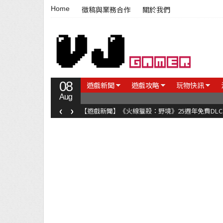
Home
徵稿與業務合作
關於我們
08
遊戲新聞
遊戲攻略
玩物快訊
Aug
‹
›
【遊戲新聞】《火線獵殺：野境》25週年免費DL