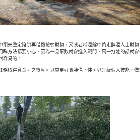
中預先整定陷阱再借機搶奪財物，又或者喺酒館中偷走醉酒人士財物
用咩方法都要小心，因為一旦事敗就會進入戰鬥，萬一打輸的話就會
咁容易的。
任務取得資金，之後就可以買更好嘅裝備，仲可以升級個人技能，做