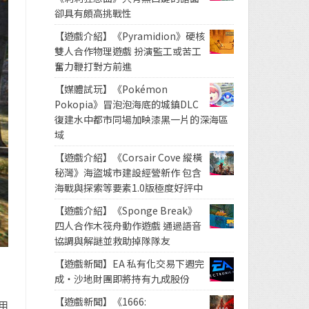
卻具有頗高挑戰性
【遊戲介紹】《Pyramidion》硬核
雙人合作物理遊戲 扮演監工或苦工
奮力鞭打對方前進
【媒體試玩】《Pokémon
Pokopia》冒泡泡海底的城鎮DLC
復建水中都市同場加映漆黑一片的深海區
域
【遊戲介紹】《Corsair Cove 縱橫
秘灣》海盜城市建設經營新作 包含
海戰與探索等要素1.0版極度好評中
【遊戲介紹】《Sponge Break》
四人合作木筏舟動作遊戲 通過語音
協調與解謎並救助掉隊隊友
【遊戲新聞】EA 私有化交易下週完
成・沙地財團即將持有九成股份
【遊戲新聞】《1666:
用