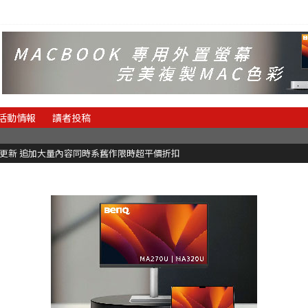
活動情報
讀者投稿
C更新 追加大量內容同時系舊作限時超平價折扣