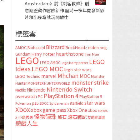
Amsterdam》前《刺客教條》創
意總監動作冒險新作 歷時十多年開發新影
片釋出序章試玩開放中
標籤雲
Blizzard
AMOC
BrickHeadz
elden ring
Biohazard
hearthstone
Gundam
Harry Potter
Iron Man
LEGO
LEGO
LEGO AMOC
lego harry potter
LEGO MOC
Ideas
lego star wars
Mhchan
marvel
MOC
LEGO Technic
Monster
monster strike
Hunter
MONSTER HUNTER WORLD
Nintendo Switch
Nintendo
Netflix
PlayStation 4
overwatch
PC
PlayStation 5
star wars
ps5
starfield
Pokemon
SDCC
Spider-man
Xbox
xbox game pass
Xbox One
xbox series
怪物彈珠
爐石
爐石戰記
x
小島秀夫
艾爾登法環
遊戲人生