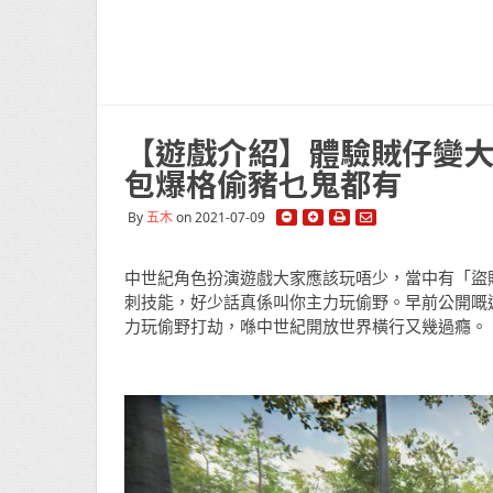
【遊戲介紹】體驗賊仔變大師之路
包爆格偷豬乜鬼都有
By
五木
on 2021-07-09
中世紀角色扮演遊戲大家應該玩唔少，當中有「盜
刺技能，好少話真係叫你主力玩偷野。早前公開嘅遊戲《
力玩偷野打劫，喺中世紀開放世界橫行又幾過癮。