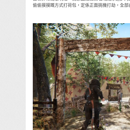
偷偷摸摸嘅方式打荷包，定係正面挑機打劫，全部