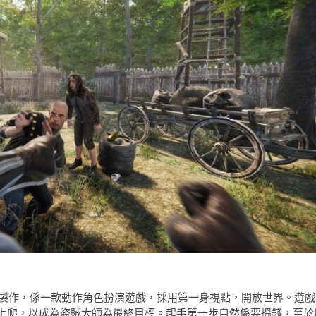
ite Games 製作，係一款動作角色扮演遊戲，採用第一身視點，開放世界。遊戲
上爬，以成為盜賊大師為最終目標。起手第一步自然係要搵錢，至於