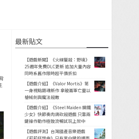
最新貼文
【遊戲新聞】《火線獵殺：野境》
25週年免費DLC更新 追加大量內容
同時系舊作限時超平價折扣
背
【遊戲介紹】《Valor Mortis》第
主
一身視點類魂新作 拿破崙軍亡靈以
槍械劍與魔法殺敵
【遊戲介紹】《Steel Maiden 鋼鐵
少女》快節奏肉鴿砍殺遊戲 只靠兩
鍵操作動作極致流暢試玩上架中
【遊戲評測】台灣國產音樂遊戲
《莉莉狂想曲》只有黑白鍵的譜面