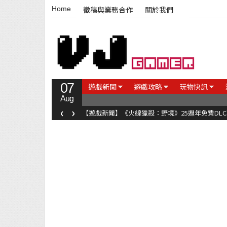
Home
徵稿與業務合作
關於我們
07
遊戲新聞
遊戲攻略
玩物快訊
Aug
‹
›
【遊戲新聞】《火線獵殺：野境》25週年免費DL