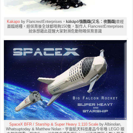
Kakapo
by FlancrestEnterprises，
kākāpō
鴞
鸚鵡(又名：夜鸚鵡)
曾經
面臨絕種，經保育後全球都唔夠150隻，製作人 FlancrestEnterprises
就係想籍此提醒大家對瀕危動物嘅保育意識
SpaceX BFR / Starship & Super Heavy 1:110 Scale
by Albinolan,
Whatsuptoday & Matthew Nolan，宇宙航天科技產品今年喺 LEGO 眼