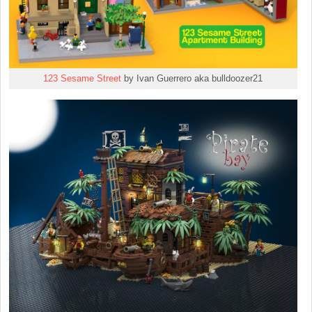
123 Sesame Street
by Ivan Guerrero aka bulldoozer21