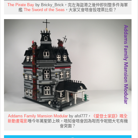
The Pirate Bay
by Bricky_Brick，完左海盜港之後仲即刻整多件海軍
艦
The Sword of the Seas
，大家又會唔會投埋票比佢？
Addams Family Mansion Modular
by afol777，
《愛登士家庭》嘅全
新動畫電影
喺今年萬聖節上映，唔知會唔會因為咁而令呢間大宅有機
會突圍？