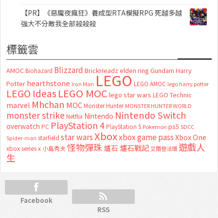
【PR】《惡魔夜瘋狂》養成型RTA模擬RPG 死越多越
強大不分敵我全部殺殺殺
標籤雲
Blizzard
AMOC
BrickHeadz
elden ring
Gundam
Harry
Biohazard
LEGO
hearthstone
Potter
LEGO AMOC
lego harry potter
Iron Man
LEGO MOC
LEGO Ideas
lego star wars
LEGO Technic
Mhchan
marvel
MOC
Monster Hunter
MONSTER HUNTER WORLD
Nintendo Switch
monster strike
Nintendo
Netflix
PlayStation 4
overwatch
ps5
PC
PlayStation 5
Pokemon
SDCC
Xbox
star wars
xbox game pass
Xbox One
starfield
Spider-man
怪物彈珠
遊戲人
爐石
爐石戰記
xbox series x
小島秀夫
艾爾登法環
生
Facebook
RSS