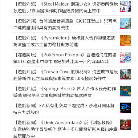
【遊戲介紹】《Steel Maiden 鋼鐵少女》快節奏肉鴿砍
殺遊戲 只靠兩鍵操作動作極致流暢試玩上架中
【遊戲評測】台灣國產音樂遊戲《莉莉狂想曲》只有黑
白鍵的譜面卻具有頗高挑戰性
【遊戲介紹】《Pyramidion》硬核雙人合作物理遊戲
扮演監工或苦工奮力鞭打對方前進
【媒體試玩】《Pokémon Pokopia》冒泡泡海底的城
鎮DLC 復建水中都市同場加映漆黑一片的深海區域
【遊戲介紹】《Corsair Cove 縱橫秘灣》海盜城市建設
經營新作 包含海戰與探索等要素1.0版極度好評中
【遊戲介紹】《Sponge Break》四人合作木筏舟動作
遊戲 通過語音協調與解謎並救助掉隊隊友
【遊戲新聞】EA 私有化交易下週完成・沙地財團即將
持有九成股份
【遊戲新聞】《1666: Amsterdam》前《刺客教條》
創意總監動作冒險新作 歷時十多年開發新影片釋出序章
試玩開放中