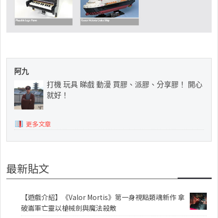
阿九
打機 玩具 睇戲 動漫 買膠、派膠、分享膠！ 開心
就好！
更多文章
最新貼文
【遊戲介紹】《Valor Mortis》第一身視點類魂新作 拿
破崙軍亡靈以槍械劍與魔法殺敵