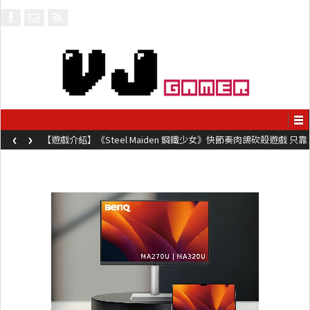
‹
›
【遊戲介紹】《Steel Maiden 鋼鐵少女》快節奏肉鴿砍殺遊戲 只靠
兩鍵操作動作極致流暢試玩上架中