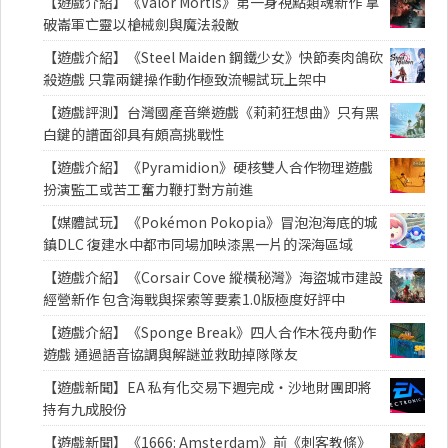
【遊戲介紹】《Valor Mortis》第一身視點類魂新作 拿
破崙軍亡靈以槍械劍與魔法殺敵
【遊戲介紹】《Steel Maiden 鋼鐵少女》快節奏肉鴿砍
殺遊戲 只靠兩鍵操作動作極致流暢試玩上架中
【遊戲評測】台灣國產音樂遊戲《莉莉狂想曲》只有黑
白鍵的譜面卻具有頗高挑戰性
【遊戲介紹】《Pyramidion》硬核雙人合作物理遊戲
扮演監工或苦工奮力鞭打對方前進
【媒體試玩】《Pokémon Pokopia》冒泡泡海底的城
鎮DLC 復建水中都市同場加映漆黑一片的深海區域
【遊戲介紹】《Corsair Cove 縱橫秘灣》海盜城市建設
經營新作 包含海戰與探索等要素1.0版極度好評中
【遊戲介紹】《Sponge Break》四人合作木筏舟動作
遊戲 通過語音協調與解謎並救助掉隊隊友
【遊戲新聞】EA 私有化交易下週完成・沙地財團即將
持有九成股份
【遊戲新聞】《1666: Amsterdam》前《刺客教條》