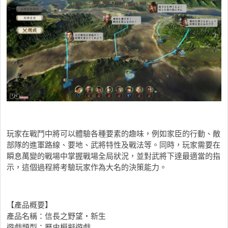
玩家在戰鬥中將可以體驗各種要素的趣味，例如家臣的行動、敵
部隊的進軍路線、要地、武將特性及戰法等。同時，玩家需要在
瞬息萬變的戰場中掌握戰場全局狀況，並對武將下達最適當的指
示，這個過程將考驗玩家作為大名的決策能力。
【產品概要】
產品名稱：信長之野望・新生
遊戲類型：歷史模擬遊戲