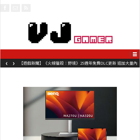
‹
›
【遊戲新聞】《火線獵殺：野境》25週年免費DLC更新 追加大量內
容同時系舊作限時超平價折扣