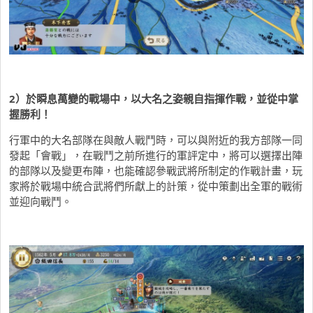
2）於瞬息萬變的戰場中，以大名之姿親自指揮作戰，並從中掌
握勝利！
行軍中的大名部隊在與敵人戰鬥時，可以與附近的我方部隊一同
發起「會戰」，在戰鬥之前所進行的軍評定中，將可以選擇出陣
的部隊以及變更布陣，也能確認參戰武將所制定的作戰計畫，玩
家將於戰場中統合武將們所獻上的計策，從中策劃出全軍的戰術
並迎向戰鬥。