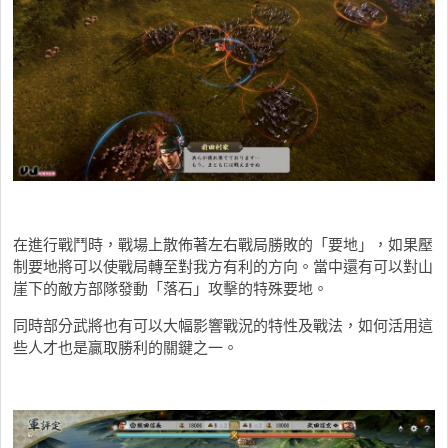
在進行戰鬥時，戰場上散佈著左右戰局勝敗的「要地」，如果壓
制要地將可以使戰局轉至對我方有利的方向。當中還有可以對山
崖下的敵方部隊發動「落石」攻擊的特殊要地。
同時部分武將也有可以大幅影響戰況的特性及戰法，如何活用這
些人才也是贏取勝利的關鍵之一。