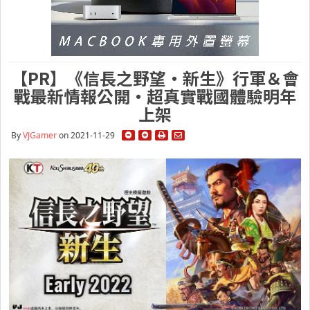
【PR】《信長之野望・新生》行軍＆會
戰最新情報公開・超真實戰國體驗明年
上架
By
VJGamer
on 2021-11-29