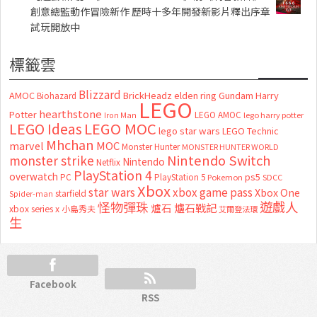
創意總監動作冒險新作 歷時十多年開發新影片釋出序章
試玩開放中
標籤雲
Blizzard
AMOC
BrickHeadz
elden ring
Gundam
Harry
Biohazard
LEGO
hearthstone
Potter
LEGO AMOC
lego harry potter
Iron Man
LEGO MOC
LEGO Ideas
lego star wars
LEGO Technic
Mhchan
marvel
MOC
Monster Hunter
MONSTER HUNTER WORLD
Nintendo Switch
monster strike
Nintendo
Netflix
PlayStation 4
overwatch
ps5
PC
PlayStation 5
Pokemon
SDCC
Xbox
star wars
xbox game pass
Xbox One
starfield
Spider-man
怪物彈珠
遊戲人
爐石
爐石戰記
xbox series x
小島秀夫
艾爾登法環
生
Facebook
RSS